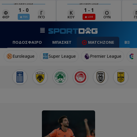
ROPA LEAGUE
UEFA EUROPA LEAGUE
UEFA EUROPA 
 - 0
1 - 1
2 - 
Γ
Κ
Ο
Γ
ΓΚΌ
ΚΟΥ
ΟΥΝ
ΓΙΑ
ΤΕΛ
ΠΟΔΟΣΦΑΙΡΟ
ΜΠΑΣΚΕΤ
MATCHZONE
ΒΙΝΤ
Euroleague
Super League
Premier League