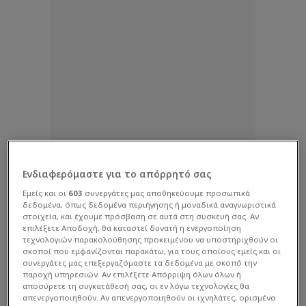
Ενδιαφερόμαστε για το απόρρητό σας
Εμείς και οι
603
συνεργάτες μας αποθηκεύουμε προσωπικά
δεδομένα, όπως δεδομένα περιήγησης ή μοναδικά αναγνωριστικά
στοιχεία, και έχουμε πρόσβαση σε αυτά στη συσκευή σας. Αν
επιλέξετε Αποδοχή, θα καταστεί δυνατή η ενεργοποίηση
τεχνολογιών παρακολούθησης προκειμένου να υποστηριχθούν οι
σκοποί που εμφανίζονται παρακάτω, για τους οποίους εμείς και οι
συνεργάτες μας επεξεργαζόμαστε τα δεδομένα με σκοπό την
παροχή υπηρεσιών. Αν επιλέξετε Απόρριψη όλων όλων ή
αποσύρετε τη συγκατάθεσή σας, οι εν λόγω τεχνολογίες θα
απενεργοποιηθούν. Αν απενεργοποιηθούν οι ιχνηλάτες, ορισμένο