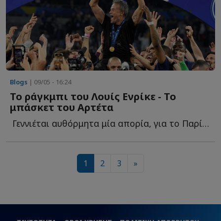
Blogs
| 09/05 - 16:24
Το ράγκμπι του Λουίς Ενρίκε - Το
μπάσκετ του Αρτέτα
Γεννιέται αυθόρμητα μία απορία, για το Παρί Σεν Ζ...
1
2
3
»