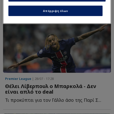
Απόρριψη όλων
Premier League
| 28/07 - 17:28
Θέλει Λίβερπουλ ο Μπαρκολά - Δεν
είναι απλό το deal
Τι προκύπτει για τον Γάλλο άσο της Παρί Σ...