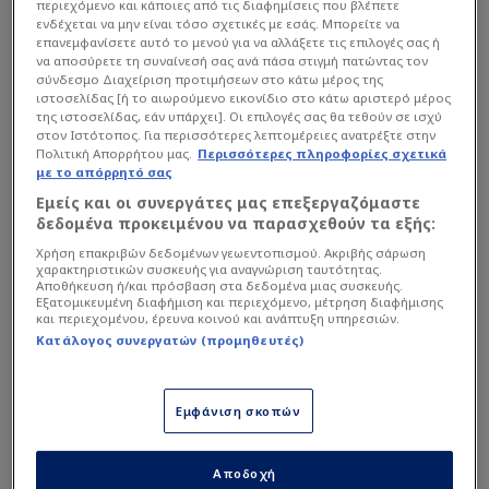
περιεχόμενο και κάποιες από τις διαφημίσεις που βλέπετε
ενδέχεται να μην είναι τόσο σχετικές με εσάς. Μπορείτε να
επανεμφανίσετε αυτό το μενού για να αλλάξετε τις επιλογές σας ή
να αποσύρετε τη συναίνεσή σας ανά πάσα στιγμή πατώντας τον
σύνδεσμο Διαχείριση προτιμήσεων στο κάτω μέρος της
ιστοσελίδας [ή το αιωρούμενο εικονίδιο στο κάτω αριστερό μέρος
της ιστοσελίδας, εάν υπάρχει]. Οι επιλογές σας θα τεθούν σε ισχύ
στον Ιστότοπος. Για περισσότερες λεπτομέρειες ανατρέξτε στην
Πολιτική Απορρήτου μας.
Περισσότερες πληροφορίες σχετικά
με το απόρρητό σας
Εμείς και οι συνεργάτες μας επεξεργαζόμαστε
δεδομένα προκειμένου να παρασχεθούν τα εξής:
Χρήση επακριβών δεδομένων γεωεντοπισμού. Ακριβής σάρωση
χαρακτηριστικών συσκευής για αναγνώριση ταυτότητας.
Αποθήκευση ή/και πρόσβαση στα δεδομένα μιας συσκευής.
Εξατομικευμένη διαφήμιση και περιεχόμενο, μέτρηση διαφήμισης
και περιεχομένου, έρευνα κοινού και ανάπτυξη υπηρεσιών.
Κατάλογος συνεργατών (προμηθευτές)
Premier League
| 29/07 - 20:48
Εμφάνιση σκοπών
Η πρώτη πρόταση Λίβερπουλ για
Μπαρκολά - Μεγάλη διαφορά με Παρί
Αποδοχή
Το ποσό που δίνουν οι reds και τι ζητούν οι π...