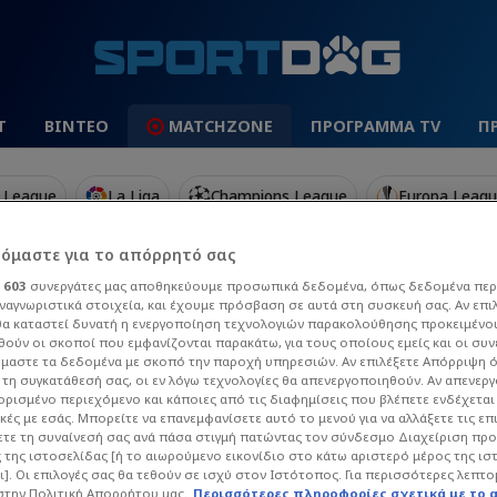
Τ
ΒΙΝΤΕΟ
MATCHZONE
ΠΡΟΓΡΑΜΜΑ TV
Π
 League
La Liga
Champions League
Europa Leag
ρόμαστε για το απόρρητό σας
ι
603
συνεργάτες μας αποθηκεύουμε προσωπικά δεδομένα, όπως δεδομένα περ
ναγνωριστικά στοιχεία, και έχουμε πρόσβαση σε αυτά στη συσκευή σας. Αν επι
α καταστεί δυνατή η ενεργοποίηση τεχνολογιών παρακολούθησης προκειμένο
ούν οι σκοποί που εμφανίζονται παρακάτω, για τους οποίους εμείς και οι συν
μαστε τα δεδομένα με σκοπό την παροχή υπηρεσιών. Αν επιλέξετε Απόρριψη 
τη συγκατάθεσή σας, οι εν λόγω τεχνολογίες θα απενεργοποιηθούν. Αν απενερ
ΆΛΑΣ
 ορισμένο περιεχόμενο και κάποιες από τις διαφημίσεις που βλέπετε ενδέχεται 
κές με εσάς. Μπορείτε να επανεμφανίσετε αυτό το μενού για να αλλάξετε τις επ
τε τη συναίνεσή σας ανά πάσα στιγμή πατώντας τον σύνδεσμο Διαχείριση πρ
α άρθρα του Sportdog σχετικά με το θέμα Κάγ
 της ιστοσελίδας [ή το αιωρούμενο εικονίδιο στο κάτω αριστερό μέρος της ισ
ό στον φίλαθλο.
ι]. Οι επιλογές σας θα τεθούν σε ισχύ στον Ιστότοπος. Για περισσότερες λεπτο
στην Πολιτική Απορρήτου μας.
Περισσότερες πληροφορίες σχετικά με το 