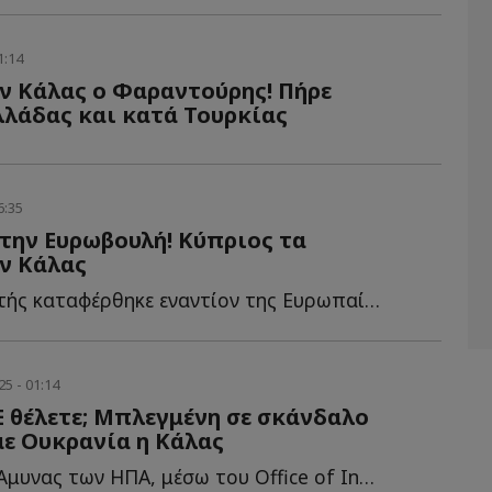
1:14
ν Κάλας ο Φαραντούρης! Πήρε
λλάδας και κατά Τουρκίας
6:35
την Ευρωβουλή! Κύπριος τα
ν Κάλας
Ο Ευρωβουλευτής καταφέρθηκε εναντίον της Ευρωπαίας ε...
5 - 01:14
Ε θέλετε; Μπλεγμένη σε σκάνδαλο
ε Ουκρανία η Κάλας
Το Υπουργείο Άμυνας των ΗΠΑ, μέσω του Office of Inspector General (O...