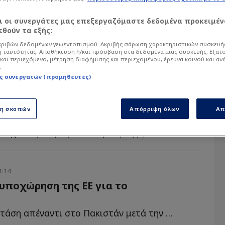
αι οι συνεργάτες μας επεξεργαζόμαστε δεδομένα προκειμέν
θούν τα εξής:
ριβών δεδομένων γεωεντοπισμού. Ακριβής σάρωση χαρακτηριστικών συσκευής
 ταυτότητας. Αποθήκευση ή/και πρόσβαση στα δεδομένα μιας συσκευής. Εξατ
και περιεχόμενο, μέτρηση διαφήμισης και περιεχομένου, έρευνα κοινού και αν
.
ς συνεργατών (προμηθευτές)
2:31
ειασε" την Τουρκία σε ερώτηση
ση σκοπών
Απόρριψη όλων
Απ
η
ελάχιστες σαφείς απαντήσεις της για τ...
1:14
υποχώρηση της ΕΕ για το
H ευρωπαϊκή στάση απέναντι στο Πακιστάν μετά την τρομοκρατική ε...