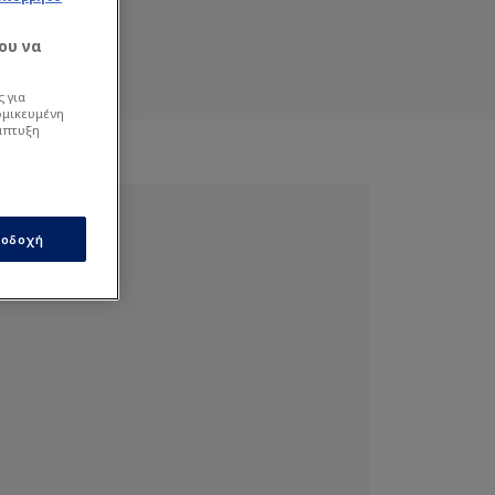
ου να
 για
ομικευμένη
άπτυξη
οδοχή