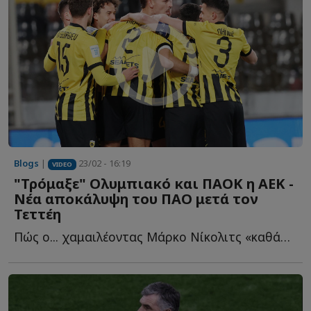
Blogs
|
23/02 - 16:19
VIDEO
"Τρόμαξε" Ολυμπιακό και ΠΑΟΚ η ΑΕΚ -
Νέα αποκάλυψη του ΠΑΟ μετά τον
Τεττέη
Πώς ο... χαμαιλέοντας Μάρκο Νίκολιτς «καθάρισε» τον π...