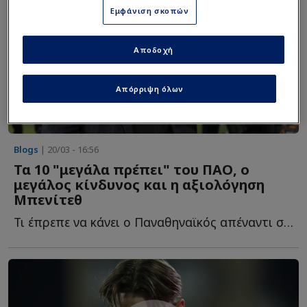
Εμφάνιση σκοπών
Αποδοχή
Απόρριψη όλων
Blogs
| 20/03 - 16:56
Τα 10 "μεγάλα πρέπει" του ΠΑΟ, ο
μεγάλος κίνδυνος και η αξιολόγηση
Μπενίτεθ
Τι έπρεπε να κάνει ο Παναθηναϊκός απέναντι στην Μπέτις, π...