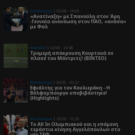
Euroleague
| 03/06 - 19:09
«Ανατίναξη» με Σπανούλη στον Άρη
-Γενναία ανανέωση στον ΠΑΟ, «ανάσα»
με Φαλ
Mundial
| 02/06 - 20:48
Τρομερή απόκρουση Κουρτουά σε
πλασέ του Μόντριτς! (ΒΙΝΤΕΟ)
Bundesliga
| 26/05 - 00:22
Εφιάλτης για τον Κουλιεράκη - Η
Βόλφσμπουργκ υποβιβάστηκε!
(Highlights)
Euroleague
| 25/05 - 15:20
Το All In Ολυμπιακού και η επόμενη
τεράστια κίνηση Αγγελόπουλων στο
νέο ΣΕΦ