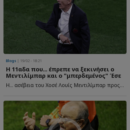
Blogs
| 19/02 - 18:21
Η 11αδα που... έπρεπε να ξεκινήσει ο
Μεντιλίμπαρ και ο "μπερδεμένος" Έσε
Η... ασέβεια του Χοσέ Λουίς Μεντιλίμπαρ προς τη Λεβερκούζεν, τ...