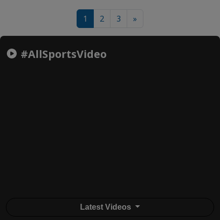
1
2
3
»
#AllSportsVideo
Latest Videos