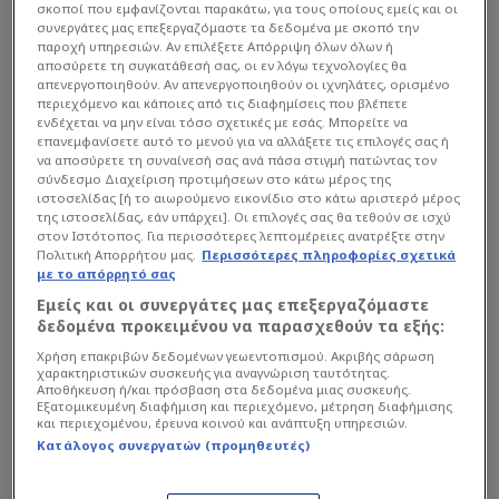
σκοποί που εμφανίζονται παρακάτω, για τους οποίους εμείς και οι
συνεργάτες μας επεξεργαζόμαστε τα δεδομένα με σκοπό την
παροχή υπηρεσιών. Αν επιλέξετε Απόρριψη όλων όλων ή
αποσύρετε τη συγκατάθεσή σας, οι εν λόγω τεχνολογίες θα
απενεργοποιηθούν. Αν απενεργοποιηθούν οι ιχνηλάτες, ορισμένο
περιεχόμενο και κάποιες από τις διαφημίσεις που βλέπετε
ενδέχεται να μην είναι τόσο σχετικές με εσάς. Μπορείτε να
επανεμφανίσετε αυτό το μενού για να αλλάξετε τις επιλογές σας ή
να αποσύρετε τη συναίνεσή σας ανά πάσα στιγμή πατώντας τον
σύνδεσμο Διαχείριση προτιμήσεων στο κάτω μέρος της
ιστοσελίδας [ή το αιωρούμενο εικονίδιο στο κάτω αριστερό μέρος
της ιστοσελίδας, εάν υπάρχει]. Οι επιλογές σας θα τεθούν σε ισχύ
στον Ιστότοπος. Για περισσότερες λεπτομέρειες ανατρέξτε στην
Πολιτική Απορρήτου μας.
Περισσότερες πληροφορίες σχετικά
Blogs
|
04/05 - 19:00
με το απόρρητό σας
VIDEO
Πέταξε το γάντι σε Αλαφούζο ο
Εμείς και οι συνεργάτες μας επεξεργαζόμαστε
Μπενίτεθ - Να κόψει το τεντωμένο
δεδομένα προκειμένου να παρασχεθούν τα εξής:
σχοινί η ΑΕΚ
Χρήση επακριβών δεδομένων γεωεντοπισμού. Ακριβής σάρωση
χαρακτηριστικών συσκευής για αναγνώριση ταυτότητας.
Γιατί ο Ράφα Μπενίτεθ «πουλάει τρέλα» στον Παναθηναϊκό, τ...
Αποθήκευση ή/και πρόσβαση στα δεδομένα μιας συσκευής.
Εξατομικευμένη διαφήμιση και περιεχόμενο, μέτρηση διαφήμισης
και περιεχομένου, έρευνα κοινού και ανάπτυξη υπηρεσιών.
Κατάλογος συνεργατών (προμηθευτές)