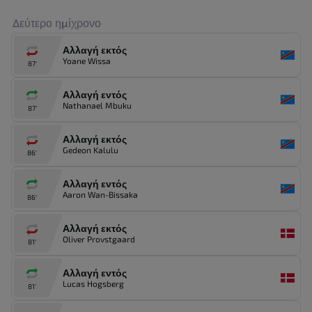
Δεύτερο ημίχρονο
Αλλαγή εκτός
Yoane Wissa
87'
Αλλαγή εντός
Nathanael Mbuku
87'
Αλλαγή εκτός
Gedeon Kalulu
86'
Αλλαγή εντός
Aaron Wan-Bissaka
86'
Αλλαγή εκτός
Oliver Provstgaard
81'
Αλλαγή εντός
Lucas Hogsberg
81'