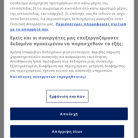
Αλλαγή εκτός
Μέσος
σύνδεσμο Διαχείριση προτιμήσεων στο κάτω μέρος της
Edo Kayembe
ιστοσελίδας [ή το αιωρούμενο εικονίδιο στο κάτω αριστερό μέρος
55'
της ιστοσελίδας, εάν υπάρχει]. Οι επιλογές σας θα τεθούν σε ισχύ
58'
στον Ιστότοπος. Για περισσότερες λεπτομέρειες ανατρέξτε στην
23
Pierre-Emile Hojbjerg
Αλλαγή εντός
Πολιτική Απορρήτου μας.
Περισσότερες πληροφορίες σχετικά
Μέσος
Noah Sadiki
55'
με το απόρρητό σας
Υπηρεσία μη διαθέσιμη
Εμείς και οι συνεργάτες μας επεξεργαζόμαστε
57'
Η υπηρεσία δεν είναι διαθέσιμη. Δοκιμάστε ξανά αργότερα.
Αλλαγή εκτός
δεδομένα προκειμένου να παρασχεθούν τα εξής:
Andreas Christensen
Patrick Dorgu
46'
Αμυντικός
Χρήση επακριβών δεδομένων γεωεντοπισμού. Ακριβής σάρωση
χαρακτηριστικών συσκευής για αναγνώριση ταυτότητας.
Αποθήκευση ή/και πρόσβαση στα δεδομένα μιας συσκευής.
Αλλαγή εντός
Mathias Jensen
Εξατομικευμένη διαφήμιση και περιεχόμενο, μέτρηση διαφήμισης
7
William Osula
46'
Μέσος
και περιεχομένου, έρευνα κοινού και ανάπτυξη υπηρεσιών.
Κατάλογος συνεργατών (προμηθευτές)
Πρώτο ημίχρονο
Rasmus Kristensen
13
Κίτρινη κάρτα
Αμυντικός
Joakim Maehle
Εμφάνιση σκοπών
42'
42'
5
Αποδοχή
Joakim Maehle
Αμυντικός
Απόρριψη όλων
46'
11
William Osula