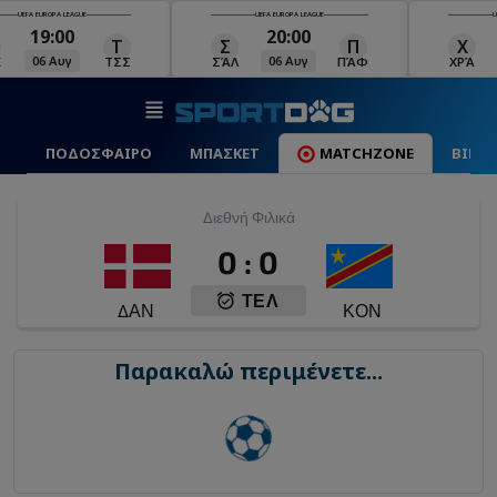
UEFA EUROPA LEAGUE
UEFA EUROPA LEAGUE
U
19:00
20:00
Τ
Σ
Π
Χ
06 Αυγ
06 Αυγ
Κ
ΤΣΣ
ΣΆΛ
ΠΆΦ
ΧΡΆ
ΠΟΔΟΣΦΑΙΡΟ
ΜΠΑΣΚΕΤ
MATCHZONE
ΒΙΝΤ
Διεθνή Φιλικά
0
:
0
ΤΕΛ
ΔΑΝ
ΚΟΝ
Παρακαλώ περιμένετε...