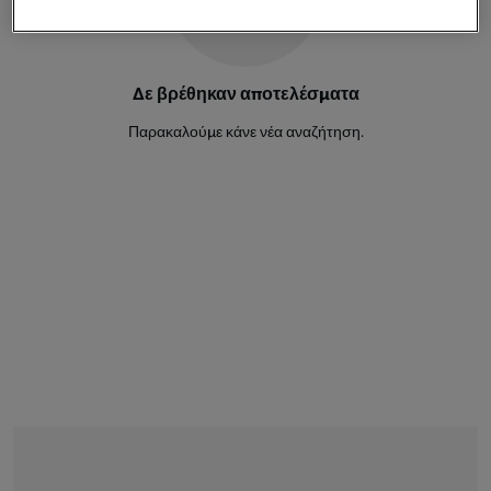
Επιθετικός
57'
2
Joachim Andersen
Δε βρέθηκαν αποτελέσματα
Αμυντικός
Παρακαλούμε κάνε νέα αναζήτηση.
58'
12
Victor Mow Froholdt
Μέσος
74'
20
Albert Gronbaek
Μέσος
74'
19
Kasper Waarst Hogh
Επιθετικός
81'
4
Lucas Hogsberg
Αμυντικός
Andreas Jungdal