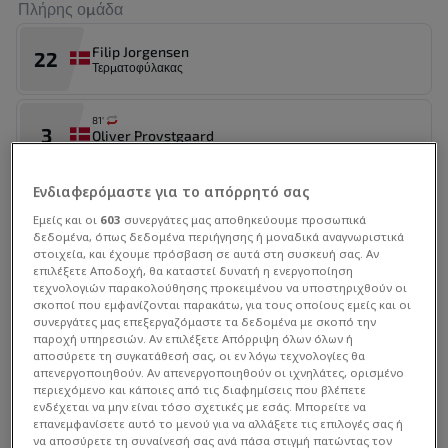
Πλήρης ομάδα
Αλλαγή εντός
Charles Pickel
69'
Filip Jorgensen
22
Τερματοφύλακας
Αλλαγή εκτός
Pierre-Emile Hojbjerg
58'
81'
3
Αλλαγή εντός
Oliver Provstgaard
Victor Mow Froholdt
Αμυντικός
58'
Ενδιαφερόμαστε για το απόρρητό σας
74'
Αλλαγή εκτός
9
Rasmus Hojlund
Andreas Christensen
Εμείς και οι
603
συνεργάτες μας αποθηκεύουμε προσωπικά
57'
Επιθετικός
δεδομένα, όπως δεδομένα περιήγησης ή μοναδικά αναγνωριστικά
στοιχεία, και έχουμε πρόσβαση σε αυτά στη συσκευή σας. Αν
Αλλαγή εντός
επιλέξετε Αποδοχή, θα καταστεί δυνατή η ενεργοποίηση
Adam Daghim
Joachim Andersen
8
57'
τεχνολογιών παρακολούθησης προκειμένου να υποστηριχθούν οι
Μέσος
σκοποί που εμφανίζονται παρακάτω, για τους οποίους εμείς και οι
συνεργάτες μας επεξεργαζόμαστε τα δεδομένα με σκοπό την
Αλλαγή εκτός
παροχή υπηρεσιών. Αν επιλέξετε Απόρριψη όλων όλων ή
Arthur Masuaku
55'
46'
Στατιστικά Διοργάνωσης
αποσύρετε τη συγκατάθεσή σας, οι εν λόγω τεχνολογίες θα
Patrick Dorgu
απενεργοποιηθούν. Αν απενεργοποιηθούν οι ιχνηλάτες, ορισμένο
Αμυντικός
περιεχόμενο και κάποιες από τις διαφημίσεις που βλέπετε
Αλλαγή εντός
ενδέχεται να μην είναι τόσο σχετικές με εσάς. Μπορείτε να
Joris Kayembe
55'
επανεμφανίσετε αυτό το μενού για να αλλάξετε τις επιλογές σας ή
74'
Christian Eriksen
να αποσύρετε τη συναίνεσή σας ανά πάσα στιγμή πατώντας τον