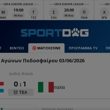
UEFA EUROPA LEAGUE
UEFA EUROPA LEAGUE
UEFA
20:00
20:00
Σ
Π
Χ
Μ
Λ
06 Αυγ
06 Αυγ
ΆΛ
ΠΆΦ
ΧΡΆ
ΜΠΕ
ΛΕΧ
Τ
ΒΙΝΤΕΟ
MATCHZONE
ΠΡΟΓΡΑΜΜΑ TV
Π
ά Αγώνων Ποδοσφαίρου 03/06/2026
Διεθνή Φιλικά
0
:
1
Ιταλία
ΤΕΛ
...
Δεύτερο ημίχρονο