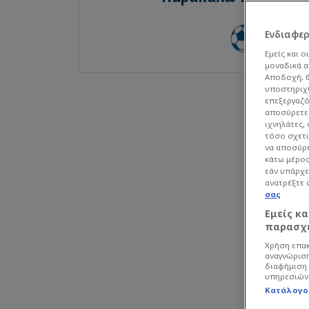
Ενδιαφε
Εμείς και ο
μοναδικά α
Αποδοχή, θ
υποστηριχθ
επεξεργαζό
αποσύρετε 
ιχνηλάτες,
τόσο σχετι
να αποσύρε
κάτω μέρος
εάν υπάρχε
ανατρέξτε 
σας
Εμείς κ
παρασχε
Χρήση επακ
αναγνώριση
διαφήμιση 
υπηρεσιών
Κατάλογο