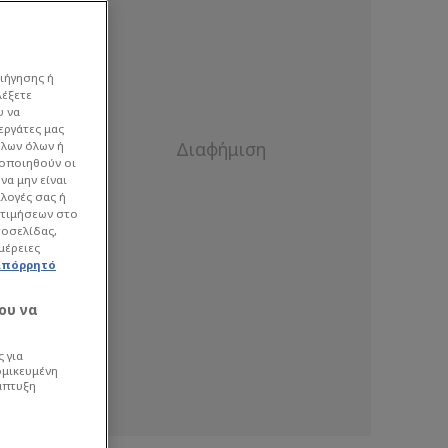
ιήγησης ή
λέξετε
υ να
εργάτες μας
όλων όλων ή
γοποιηθούν οι
να μην είναι
ιλογές σας ή
οτιμήσεων στο
τοσελίδας,
μέρειες
απόρρητό
ου να
 για
ομικευμένη
άπτυξη