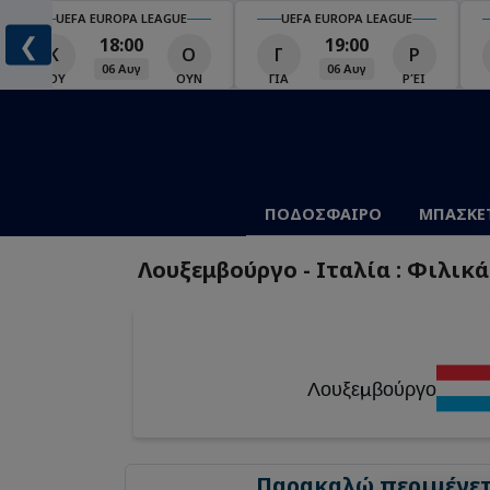
UEFA EUROPA LEAGUE
UEFA EUROPA LEAGUE
❮
19:00
19:00
Γ
Ρ
Μ
Τ
06 Αυγ
06 Αυγ
ΓΙΑ
ΡΈΙ
ΜΑΚ
ΤΣΣ
Σ
ΠΟΔΟΣΦΑΙΡΟ
ΜΠΑΣΚΕ
Λουξεμβούργο - Ιταλία : Φιλικ
Λουξεμβούργο
Παρακαλώ περιμένετε