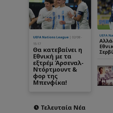
UEFA Na
UEFA Nations League
| 02/08 -
Αλλάζ
15:17
Εθνικ
Θα κατεβαίνει η
Σερβί
Εθνική με τα
εξτρέμ Άρσεναλ-
Ντόρτμουντ &
φορ της
Μπενφίκα!
Τελευταία Νέα