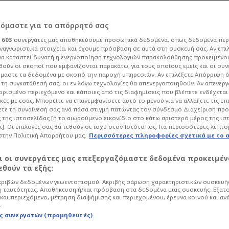
Κίτρινη κάρτα
ρόμαστε για το απόρρητό σας
Dirk Carlson
90+3'
ι
603
συνεργάτες μας αποθηκεύουμε προσωπικά δεδομένα, όπως δεδομένα περ
ναγνωριστικά στοιχεία, και έχουμε πρόσβαση σε αυτά στη συσκευή σας. Αν επι
Αλλαγή εκτός
α καταστεί δυνατή η ενεργοποίηση τεχνολογιών παρακολούθησης προκειμένο
Mathias Olesen
90'
ούν οι σκοποί που εμφανίζονται παρακάτω, για τους οποίους εμείς και οι συν
μαστε τα δεδομένα με σκοπό την παροχή υπηρεσιών. Αν επιλέξετε Απόρριψη 
Αλλαγή εντός
τη συγκατάθεσή σας, οι εν λόγω τεχνολογίες θα απενεργοποιηθούν. Αν απενερ
Miguel Goncalves
 ορισμένο περιεχόμενο και κάποιες από τις διαφημίσεις που βλέπετε ενδέχεται 
90'
κές με εσάς. Μπορείτε να επανεμφανίσετε αυτό το μενού για να αλλάξετε τις επ
τε τη συναίνεσή σας ανά πάσα στιγμή πατώντας τον σύνδεσμο Διαχείριση πρ
Αλλαγή εκτός
 της ιστοσελίδας [ή το αιωρούμενο εικονίδιο στο κάτω αριστερό μέρος της ισ
Davide Bartesaghi
90'
ι]. Οι επιλογές σας θα τεθούν σε ισχύ στον Ιστότοπος. Για περισσότερες λεπτο
στην Πολιτική Απορρήτου μας.
Περισσότερες πληροφορίες σχετικά με το 
Αλλαγή εντός
Honest Ahanor
αι οι συνεργάτες μας επεξεργαζόμαστε δεδομένα προκειμέν
90'
θούν τα εξής:
Αλλαγή εκτός
ριβών δεδομένων γεωεντοπισμού. Ακριβής σάρωση χαρακτηριστικών συσκευής
Luca Koleosho
 ταυτότητας. Αποθήκευση ή/και πρόσβαση στα δεδομένα μιας συσκευής. Εξατ
90'
και περιεχόμενο, μέτρηση διαφήμισης και περιεχομένου, έρευνα κοινού και αν
.
Αλλαγή εντός
ς συνεργατών (προμηθευτές)
Samuele Inacio
90'