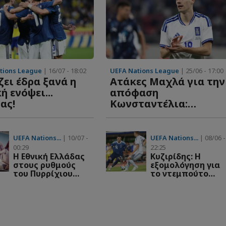
Enzo Duarte
22
Μέσος
Vahid Selimovic
5
Αμυντικός
tions League
| 16/07 - 18:02
UEFA Nations League
| 25/06 - 17:00
ει έδρα ξανά η
Ατάκες Μαχλά για την
ή ενόψει...
απόφαση
Eric Veiga
14
ας!
Κωνσταντέλια:
Μέσος
"Κάποιοι τον
συμβουλεύουν λάθος"
Edvin Muratovic
11
UEFA Nations...
| 10/07 -
UEFA Nations...
| 08/06 -
Επιθετικός
00:29
22:25
Η Εθνική Ελλάδας
Kυζιρίδης: Η
στους ρυθμούς
εξομολόγηση για
του Πυρρίχιου
το ντεμπούτο
Lucas Fox
23
των Ποντίων!
στην Εθνική!
Τερματοφύλακας