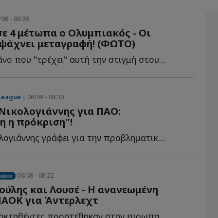
/08 - 08:38
σε 4 μέτωπα ο Ολυμπιακός - Οι
 ψάχνει μεταγραφή! (ΦΩΤΟ)
Το βασικό πλάνο που "τρέχει" αυτή την στιγμή στους Ερυθρόλευκους ό...
League
| 06/08 - 08:30
Νικολογιάννης για ΠΑΟ:
 η πρόκριση"!
Ο Τάσος Νικολογιάννης γράφει για την προβληματική ε...
06/08 - 08:22
VIDEO
ούλης και Λουσέ - Η ανανεωμένη
ΠΑΟΚ για Άντερλεχτ
Οι δύο νεοαποκτηθέντες προστέθηκαν στην ευρωπαϊκή λ...