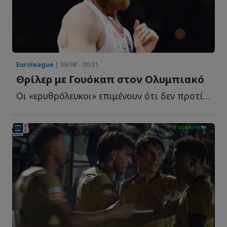
Euroleague
| 09/08 - 00:31
Θρίλερ με Γουόκαπ στον Ολυμπιακό
Οι «ερυθρόλευκοι» επιμένουν ότι δεν προτίθενται να α...