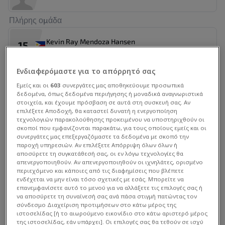
Πλήρης ομάδα
Kevin Ray Mendoza Hansen
15
Τερματοφύλακας
Ενδιαφερόμαστε για το απόρρητό σας
Patrick Phillip Bravo Deyto
16
Εμείς και οι
603
συνεργάτες μας αποθηκεύουμε προσωπικά
Τερματοφύλακας
δεδομένα, όπως δεδομένα περιήγησης ή μοναδικά αναγνωριστικά
στοιχεία, και έχουμε πρόσβαση σε αυτά στη συσκευή σας. Αν
επιλέξετε Αποδοχή, θα καταστεί δυνατή η ενεργοποίηση
Quincy Julian Boltron Kammeraad
τεχνολογιών παρακολούθησης προκειμένου να υποστηριχθούν οι
1
Τερματοφύλακας
σκοποί που εμφανίζονται παρακάτω, για τους οποίους εμείς και οι
συνεργάτες μας επεξεργαζόμαστε τα δεδομένα με σκοπό την
παροχή υπηρεσιών. Αν επιλέξετε Απόρριψη όλων όλων ή
αποσύρετε τη συγκατάθεσή σας, οι εν λόγω τεχνολογίες θα
Enrico Mangaoang
15
απενεργοποιηθούν. Αν απενεργοποιηθούν οι ιχνηλάτες, ορισμένο
Τερματοφύλακας
περιεχόμενο και κάποιες από τις διαφημίσεις που βλέπετε
ενδέχεται να μην είναι τόσο σχετικές με εσάς. Μπορείτε να
επανεμφανίσετε αυτό το μενού για να αλλάξετε τις επιλογές σας ή
Στατιστικά Διοργάνωσης
Nicolas Rodriguez Guimaraes
15
να αποσύρετε τη συναίνεσή σας ανά πάσα στιγμή πατώντας τον
Τερματοφύλακας
σύνδεσμο Διαχείριση προτιμήσεων στο κάτω μέρος της
ιστοσελίδας [ή το αιωρούμενο εικονίδιο στο κάτω αριστερό μέρος
της ιστοσελίδας, εάν υπάρχει]. Οι επιλογές σας θα τεθούν σε ισχύ