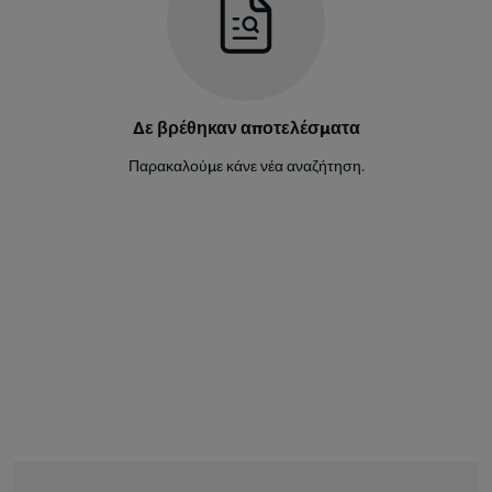
Adrian Ugelvik
2
Αμυντικός
Scott Philip Woods
5
Δε βρέθηκαν αποτελέσματα
Αμυντικός
Παρακαλούμε κάνε νέα αναζήτηση.
Zico Bailey
17
Αμυντικός
Christian Rontini
23
Αμυντικός
Paul Bismarck Tabinsa
3
Αμυντικός
Jaime Rosquillo
12
Αμυντικός