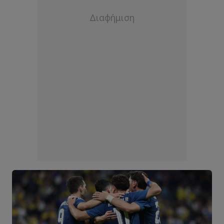
Andres Aldeguer
18
Επιθετικός
Geri Martini Rey
13
Επιθετικός
Javier Mariona
22
Επιθετικός