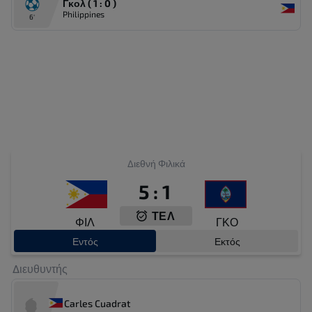
Γκολ ( 1 : 0 )
Philippines
6'
Διεθνή Φιλικά
5
:
1
ΤΕΛ
ΦΙΛ
ΓΚΟ
Εντός
Εκτός
Διευθυντής
Carles Cuadrat