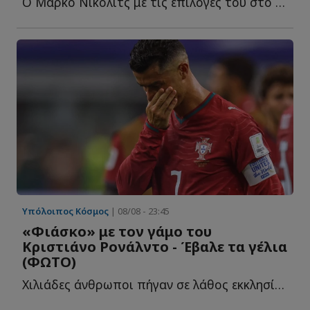
Ο Μάρκο Νίκολιτς με τις επιλογές του στο φιλικό της Α...
Υπόλοιπος Κόσμος
| 08/08 - 23:45
«Φιάσκο» με τον γάμο του
Κριστιάνο Ρονάλντο - Έβαλε τα γέλια
(ΦΩΤΟ)
Χιλιάδες άνθρωποι πήγαν σε λάθος εκκλησία! Σχολίασε κ...