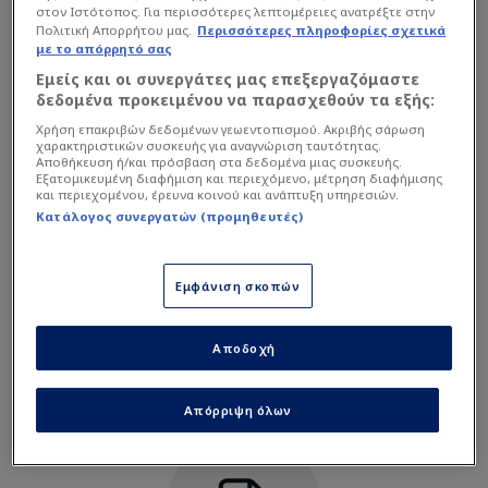
στον Ιστότοπος. Για περισσότερες λεπτομέρειες ανατρέξτε στην
Amani Manuel Santos Aguinaldo
12
Πολιτική Απορρήτου μας.
Περισσότερες πληροφορίες σχετικά
Αμυντικός
με το απόρρητό σας
Εμείς και οι συνεργάτες μας επεξεργαζόμαστε
δεδομένα προκειμένου να παρασχεθούν τα εξής:
Daisuke Caumanday Sato
21
Αμυντικός
Χρήση επακριβών δεδομένων γεωεντοπισμού. Ακριβής σάρωση
Υπηρεσία μη διαθέσιμη
χαρακτηριστικών συσκευής για αναγνώριση ταυτότητας.
Αποθήκευση ή/και πρόσβαση στα δεδομένα μιας συσκευής.
Η υπηρεσία δεν είναι διαθέσιμη. Δοκιμάστε ξανά αργότερα.
Εξατομικευμένη διαφήμιση και περιεχόμενο, μέτρηση διαφήμισης
Jesper Nyholm
18
και περιεχομένου, έρευνα κοινού και ανάπτυξη υπηρεσιών.
Αμυντικός
Κατάλογος συνεργατών (προμηθευτές)
Jefferson David Tabinas
4
Αμυντικός
Εμφάνιση σκοπών
Javier Augustine Gayoso
Αποδοχή
9
Αμυντικός
Απόρριψη όλων
Josef Baccay
Αμυντικός