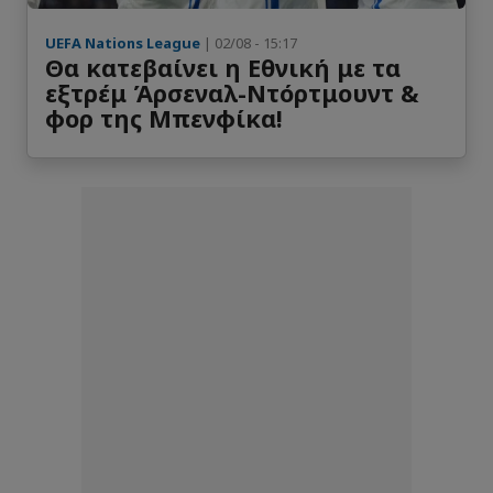
UEFA Nations League
| 02/08 - 15:17
Gerrit Holtmann
10
Θα κατεβαίνει η Εθνική με τα
Επιθετικός
εξτρέμ Άρσεναλ-Ντόρτμουντ &
φορ της Μπενφίκα!
Oskari Kekkonen
14
Επιθετικός
Andre Leipold
Επιθετικός
Bjorn Martin Kristensen
10
Επιθετικός
Dylan Demuynck
7
Επιθετικός
Dov Carino
14
Επιθετικός