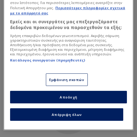
Γκολ ( 3 : 0 )
στον Ιστότοπος. Για περισσότερες λεπτομέρειες ανατρέξτε στην
Επιθετικός
Frantzdy Pierrot
62'
Πολιτική Απορρήτου μας.
Περισσότερες πληροφορίες σχετικά
Υπηρεσία μη διαθέσιμη
με το απόρρητό σας
66'
Η υπηρεσία δεν είναι διαθέσιμη. Δοκιμάστε ξανά αργότερα.
Αλλαγή εκτός
Εμείς και οι συνεργάτες μας επεξεργαζόμαστε
2
Carlens Arcus
Ricardo Ade
60'
δεδομένα προκειμένου να παρασχεθούν τα εξής:
Αμυντικός
Χρήση επακριβών δεδομένων γεωεντοπισμού. Ακριβής σάρωση
Αλλαγή εντός
χαρακτηριστικών συσκευής για αναγνώριση ταυτότητας.
73'
22
Hannes Delcroix
Αποθήκευση ή/και πρόσβαση στα δεδομένα μιας συσκευής.
Jean-Kevin Duverne
60'
Εξατομικευμένη διαφήμιση και περιεχόμενο, μέτρηση διαφήμισης
Αμυντικός
και περιεχομένου, έρευνα κοινού και ανάπτυξη υπηρεσιών.
Αλλαγή εκτός
Κατάλογος συνεργατών (προμηθευτές)
Josue Casimir
47'
58'
18
Wilson Isidor
Επιθετικός
Αλλαγή εντός
Εμφάνιση σκοπών
Louicius Deedson
58'
12'
66'
15
Ruben Providence
Αποδοχή
Επιθετικός
Αλλαγή εκτός
Jesse Randall
54'
45'
12
Απόρριψη όλων
Alexandre Pierre
Αλλαγή εντός
Τερματοφύλακας
Matthew Garbett
54'
62'
47'