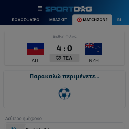
ΠΟΔΟΣΦΑΙΡΟ
ΜΠΑΣΚΕΤ
MATCHZONE
ΒΙΝΤ
Διεθνή Φιλικά
4
:
0
ΤΕΛ
ΑΙΤ
ΝΖΗ
Παρακαλώ περιμένετε...
Δεύτερο ημίχρονο