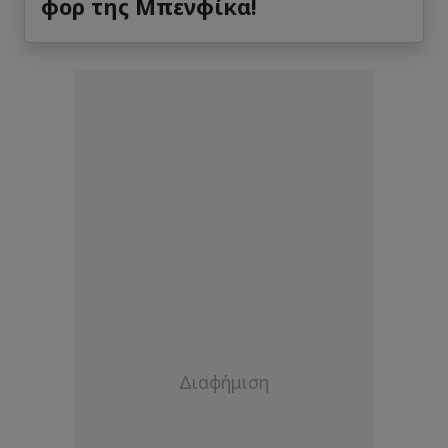
φορ της Μπενφίκα!