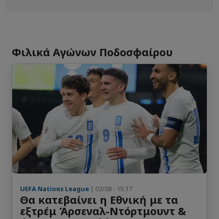
Αλλαγή εντός
Callan Elliot
46'
Πρώτο ημίχρονο
Αλλαγή εκτός
Φιλικά Αγώνων Ποδοσφαίρου
Johny Placide
45'
Αλλαγή εντός
Alexandre Pierre
45'
Κίτρινη κάρτα
Alex Rufer
42'
Γκολ ( 1 : 0 )
Ruben Providence
12'
UEFA Nations League
| 02/08 - 15:17
Θα κατεβαίνει η Εθνική με τα
εξτρέμ Άρσεναλ-Ντόρτμουντ &