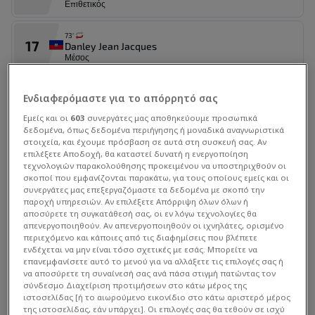
Αλλαγή εντός
Επιθετικός
Wilguens Paugain
66'
73'
17
Αλλαγή εκτός
Danley Jean Jacques
Ruben Providence
Μέσος
66'
69'
Αλλαγή εντός
8
Ενδιαφερόμαστε για το απόρρητό σας
Martin Experience
Derrick Etienne
66'
Αμυντικός
Εμείς και οι
603
συνεργάτες μας αποθηκεύουμε προσωπικά
δεδομένα, όπως δεδομένα περιήγησης ή μοναδικά αναγνωριστικά
Αλλαγή εκτός
στοιχεία, και έχουμε πρόσβαση σε αυτά στη συσκευή σας. Αν
69'
Elijah Just
25
66'
Dominique Simon
επιλέξετε Αποδοχή, θα καταστεί δυνατή η ενεργοποίηση
Μέσος
τεχνολογιών παρακολούθησης προκειμένου να υποστηριχθούν οι
σκοποί που εμφανίζονται παρακάτω, για τους οποίους εμείς και οι
Αλλαγή εντός
συνεργάτες μας επεξεργαζόμαστε τα δεδομένα με σκοπό την
Ben Old
66'
45'
Στατιστικά Διοργάνωσης
παροχή υπηρεσιών. Αν επιλέξετε Απόρριψη όλων όλων ή
1
Johny Placide
αποσύρετε τη συγκατάθεσή σας, οι εν λόγω τεχνολογίες θα
Τερματοφύλακας
απενεργοποιηθούν. Αν απενεργοποιηθούν οι ιχνηλάτες, ορισμένο
Αλλαγή εκτός
περιεχόμενο και κάποιες από τις διαφημίσεις που βλέπετε
Marko Stamenic
66'
ενδέχεται να μην είναι τόσο σχετικές με εσάς. Μπορείτε να
60'
4
Ricardo Ade
επανεμφανίσετε αυτό το μενού για να αλλάξετε τις επιλογές σας ή
Αλλαγή εντός
Αμυντικός
να αποσύρετε τη συναίνεσή σας ανά πάσα στιγμή πατώντας τον
Lachlan Bayliss
σύνδεσμο Διαχείριση προτιμήσεων στο κάτω μέρος της
66'
ιστοσελίδας [ή το αιωρούμενο εικονίδιο στο κάτω αριστερό μέρος
47'
της ιστοσελίδας, εάν υπάρχει]. Οι επιλογές σας θα τεθούν σε ισχύ
9
Duckens Nazon