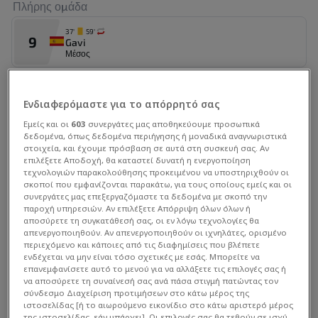
Πλήρης ομάδα
Αλλαγή εκτός
Marko Farji
61'
37'
59'
9
Gavi
Αλλαγή εντός
Μέσος
Ahmed Qasem
61'
59'
16
Αλλαγή εκτός
Jon Martin
Ενδιαφερόμαστε για το απόρρητό σας
Zaid Tahseen
Αμυντικός
61'
Εμείς και οι
603
συνεργάτες μας αποθηκεύουμε προσωπικά
δεδομένα, όπως δεδομένα περιήγησης ή μοναδικά αναγνωριστικά
32'
59'
Αλλαγή εντός
18
στοιχεία, και έχουμε πρόσβαση σε αυτά στη συσκευή σας. Αν
Marc Bernal
Munaf Younus
61'
επιλέξετε Αποδοχή, θα καταστεί δυνατή η ενεργοποίηση
Μέσος
τεχνολογιών παρακολούθησης προκειμένου να υποστηριχθούν οι
σκοποί που εμφανίζονται παρακάτω, για τους οποίους εμείς και οι
Αλλαγή εκτός
46'
συνεργάτες μας επεξεργαζόμαστε τα δεδομένα με σκοπό την
Amir Alammari
3
61'
Alex Grimaldo
παροχή υπηρεσιών. Αν επιλέξετε Απόρριψη όλων όλων ή
Αμυντικός
αποσύρετε τη συγκατάθεσή σας, οι εν λόγω τεχνολογίες θα
Αλλαγή εντός
απενεργοποιηθούν. Αν απενεργοποιηθούν οι ιχνηλάτες, ορισμένο
Kevin Yakob
περιεχόμενο και κάποιες από τις διαφημίσεις που βλέπετε
61'
45'
Στατιστικά Διοργάνωσης
26
ενδέχεται να μην είναι τόσο σχετικές με εσάς. Μπορείτε να
Borja Iglesias
επανεμφανίσετε αυτό το μενού για να αλλάξετε τις επιλογές σας ή
Επιθετικός
Αλλαγή εκτός
να αποσύρετε τη συναίνεσή σας ανά πάσα στιγμή πατώντας τον
Zaid Ismael
σύνδεσμο Διαχείριση προτιμήσεων στο κάτω μέρος της
61'
46'
ιστοσελίδας [ή το αιωρούμενο εικονίδιο στο κάτω αριστερό μέρος
10
Dani Olmo
της ιστοσελίδας, εάν υπάρχει]. Οι επιλογές σας θα τεθούν σε ισχύ