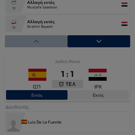
Αλλαγή εντός
Mustafa Saadoon
73'
Αλλαγή εκτός
Ibrahim Bayesh
73'
Αλλαγή εντός
Youssef Amyn
73'
Αλλαγή εκτός
Διεθνή Φιλικά
Alex Baena
68'
1
:
1
Αλλαγή εντός
ΤΕΛ
Mikel Merino
68'
ΙΣΠ
ΙΡΚ
Εντός
Εκτός
Αλλαγή εκτός
Hussein Ali
62'
Διευθυντής
Αλλαγή εντός
Luis De La Fuente
Frans Putros
62'