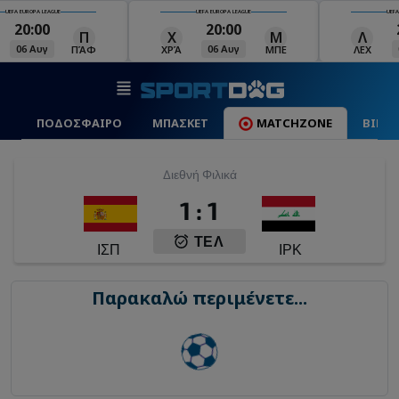
UEFA EUROPA LEAGUE
UEFA EUROPA LEAGUE
UEFA
20:00
20:00
Π
Χ
Μ
Λ
06 Αυγ
06 Αυγ
ΠΆΦ
ΧΡΆ
ΜΠΕ
ΛΕΧ
ΠΟΔΟΣΦΑΙΡΟ
ΜΠΑΣΚΕΤ
MATCHZONE
ΒΙΝΤ
Διεθνή Φιλικά
1
:
1
ΤΕΛ
ΙΣΠ
ΙΡΚ
Παρακαλώ περιμένετε...