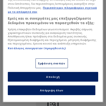
Αλλαγή εντός
Επιθετικός
στον Ιστότοπος. Για περισσότερες λεπτομέρειες ανατρέξτε στην
Zidane Iqbal
61'
Πολιτική Απορρήτου μας.
Περισσότερες πληροφορίες σχετικά
με το απόρρητό σας
16'
45'
7
Ferran Torres
Αλλαγή εκτός
Εμείς και οι συνεργάτες μας επεξεργαζόμαστε
Επιθετικός
Akam Hashim
61'
δεδομένα προκειμένου να παρασχεθούν τα εξής:
Υπηρεσία μη διαθέσιμη
Χρήση επακριβών δεδομένων γεωεντοπισμού. Ακριβής σάρωση
45'
Η υπηρεσία δεν είναι διαθέσιμη. Δοκιμάστε ξανά αργότερα.
Αλλαγή εντός
χαρακτηριστικών συσκευής για αναγνώριση ταυτότητας.
14
Aymeric Laporte
Rebin Sulaka
Αποθήκευση ή/και πρόσβαση στα δεδομένα μιας συσκευής.
61'
Αμυντικός
Εξατομικευμένη διαφήμιση και περιεχόμενο, μέτρηση διαφήμισης
και περιεχομένου, έρευνα κοινού και ανάπτυξη υπηρεσιών.
Αλλαγή εκτός
Κατάλογος συνεργατών (προμηθευτές)
68'
15
Merchas Doski
Alex Baena
61'
Μέσος
Αλλαγή εντός
Εμφάνιση σκοπών
Ahmed Yahya
74'
61'
12
Pedro Porro
Αμυντικός
Αποδοχή
Αλλαγή εκτός
Jon Martin
59'
73'
13
Joan Garcia
Απόρριψη όλων
Τερματοφύλακας
Αλλαγή εντός
Marc Pubill
59'
45'
25
Jesus Rodriguez Caraballo