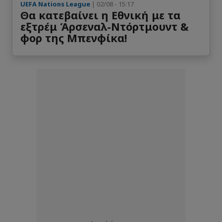
UEFA Nations League
| 02/08 - 15:17
Θα κατεβαίνει η Εθνική με τα
Γκολ ( 1 : 1 )
εξτρέμ Άρσεναλ-Ντόρτμουντ &
Merchas Doski
27'
φορ της Μπενφίκα!
Γκολ ( 1 : 0 )
Ferran Torres
16'