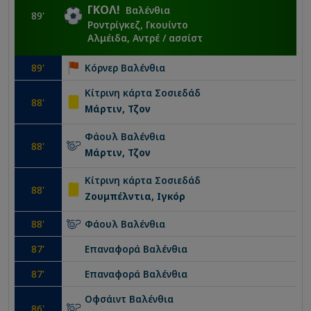
ΓΚΟΛ
!
Βαλένθια
89
'
Ροντρίγκεζ, Γκουίντο
Αλμέιδα, Αντρέ
/ ασσίστ
89
'
Κόρνερ
Βαλένθια
Κίτρινη κάρτα
Σοσιεδάδ
88
'
Μάρτιν, Τζον
Φάουλ
Βαλένθια
88
'
Μάρτιν, Τζον
Κίτρινη κάρτα
Σοσιεδάδ
88
'
Ζουμπέλντια, Ιγκόρ
88
'
Φάουλ
Βαλένθια
87
'
Επαναφορά
Βαλένθια
87
'
Επαναφορά
Βαλένθια
Οφσάιντ
Βαλένθια
86
'