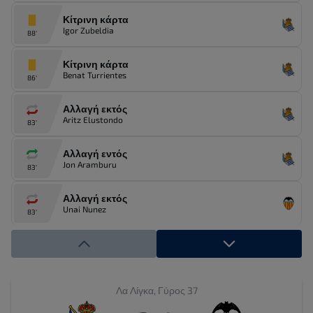
Κίτρινη κάρτα
Igor Zubeldia
88'
Κίτρινη κάρτα
Benat Turrientes
86'
Αλλαγή εκτός
Aritz Elustondo
83'
Αλλαγή εντός
Jon Aramburu
83'
Αλλαγή εκτός
Unai Nunez
83'
Αλλαγή εντός
Andre Almeida
83'
Αλλαγή εκτός
Λα Λίγκα, Γύρος 37
Orri Oskarsson
78'