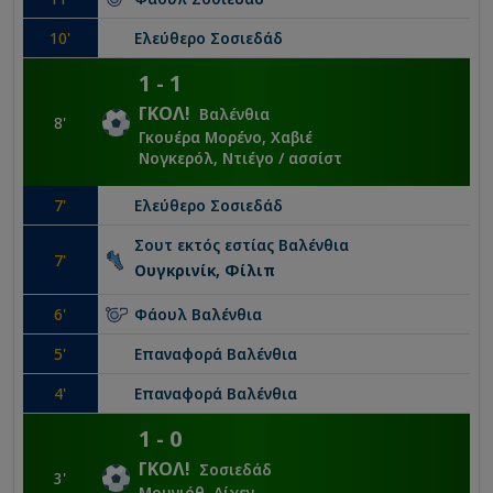
10
'
Ελεύθερο
Σοσιεδάδ
1
-
1
ΓΚΟΛ
!
Βαλένθια
8
'
Γκουέρα Μορένο, Χαβιέ
Νογκερόλ, Ντιέγο
/ ασσίστ
7
'
Ελεύθερο
Σοσιεδάδ
Σουτ εκτός εστίας
Βαλένθια
7
'
Ουγκρινίκ, Φίλιπ
6
'
Φάουλ
Βαλένθια
5
'
Επαναφορά
Βαλένθια
4
'
Επαναφορά
Βαλένθια
1
-
0
ΓΚΟΛ
!
Σοσιεδάδ
3
'
Μουνιόθ, Αίχεν