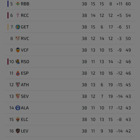
Επιθετικός
5
RBB
38
15
15
8
+11
60
Αλλαγή εκτός
Arsen Zakharyan
83'
6
RCC
38
14
12
12
+5
54
57'
2
Jon Aramburu
Αμυντικός
7
GET
38
15
6
17
-6
51
Αλλαγή εντός
Mikel Oyarzabal
57'
8
RVC
38
12
14
12
-3
50
Wesley
22
Μέσος
Αλλαγή εκτός
9
VCF
38
13
10
15
-9
49
Aihen Munoz
57'
Luken Beitia
10
RSO
38
11
13
14
-2
46
38
Αμυντικός
Αλλαγή εντός
11
ESP
38
12
10
16
-12
46
Sergio Gomez
57'
Gorka Carrera
12
ATH
38
13
6
19
-15
45
42
Πρώτο ημίχρονο
Επιθετικός
13
SEV
38
12
7
19
-14
43
Κίτρινη κάρτα
Arsen Zakharyan
25'
Ibai Aguirre Basurco
46
14
ALA
38
11
10
17
-12
43
Μέσος
Γκολ ( 1 : 2 )
15
ELC
38
10
13
15
-8
43
Hugo Duro
22'
Unai Marrero
13
16
LEV
38
11
9
18
-14
42
Τερματοφύλακας
Γκολ ( 1 : 1 )