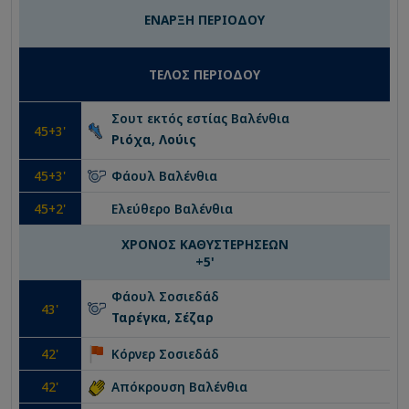
ΕΝΑΡΞΗ ΠΕΡΙΟΔΟΥ
ΤΕΛΟΣ ΠΕΡΙΟΔΟΥ
Σουτ εκτός εστίας
Βαλένθια
45
+3'
Ριόχα, Λούις
45
+3'
Φάουλ
Βαλένθια
45
+2'
Ελεύθερο
Βαλένθια
ΧΡΟΝΟΣ ΚΑΘΥΣΤΕΡΗΣΕΩΝ
+
5
'
Φάουλ
Σοσιεδάδ
43
'
Ταρέγκα, Σέζαρ
42
'
Κόρνερ
Σοσιεδάδ
42
'
Απόκρουση
Βαλένθια