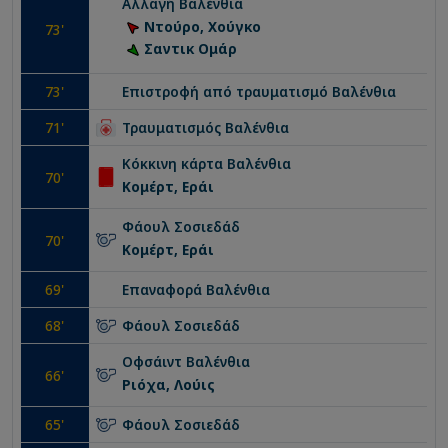
Αλλαγή
Βαλένθια
Ντούρο, Χούγκο
73
'
Σαντικ Ομάρ
73
'
Επιστροφή από τραυματισμό
Βαλένθια
71
'
Τραυματισμός
Βαλένθια
Κόκκινη κάρτα
Βαλένθια
70
'
Κομέρτ, Εράι
Φάουλ
Σοσιεδάδ
70
'
Κομέρτ, Εράι
69
'
Επαναφορά
Βαλένθια
68
'
Φάουλ
Σοσιεδάδ
Οφσάιντ
Βαλένθια
66
'
Ριόχα, Λούις
65
'
Φάουλ
Σοσιεδάδ