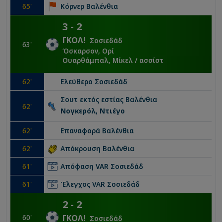
65
'
Κόρνερ
Βαλένθια
3
-
2
ΓΚΟΛ
!
Σοσιεδάδ
63
'
Όσκαρσον, Ορί
Ουαρθάμπαλ, Μίκελ
/ ασσίστ
62
'
Ελεύθερο
Σοσιεδάδ
Σουτ εκτός εστίας
Βαλένθια
62
'
Νογκερόλ, Ντιέγο
62
'
Επαναφορά
Βαλένθια
62
'
Απόκρουση
Βαλένθια
61
'
Απόφαση VAR
Σοσιεδάδ
61
'
Έλεγχος VAR
Σοσιεδάδ
2
-
2
60
'
ΓΚΟΛ
!
Σοσιεδάδ