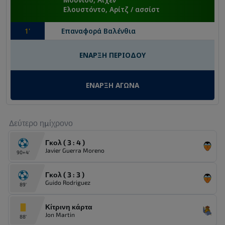
Ελουστόντο, Αρίτζ
/ ασσίστ
1
'
Επαναφορά
Βαλένθια
ΕΝΑΡΞΗ ΠΕΡΙΟΔΟΥ
ΕΝΑΡΞΗ ΑΓΩΝΑ
Δεύτερο ημίχρονο
Γκολ ( 3 : 4 )
Javier Guerra Moreno
90+4'
Γκολ ( 3 : 3 )
Guido Rodriguez
89'
Κίτρινη κάρτα
Jon Martin
88'