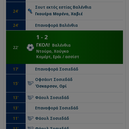
Σουτ εκτός εστίας
Βαλένθια
24
'
Γκουέρα Μορένο, Χαβιέ
24
'
Επαναφορά
Βαλένθια
1
-
2
ΓΚΟΛ
!
Βαλένθια
22
'
Ντούρο, Χούγκο
Κομέρτ, Εράι
/ ασσίστ
17
'
Επαναφορά
Σοσιεδάδ
Οφσάιντ
Σοσιεδάδ
15
'
Όσκαρσον, Ορί
13
'
Φάουλ
Σοσιεδάδ
13
'
Επαναφορά
Σοσιεδάδ
11
'
Φάουλ
Σοσιεδάδ
11
'
Φάουλ
Σοσιεδάδ