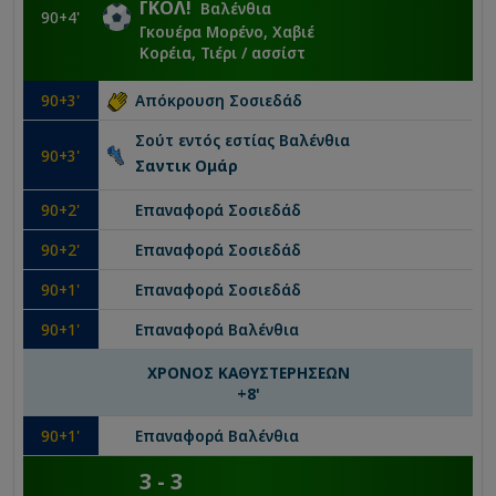
ΓΚΟΛ
!
Βαλένθια
90
+4'
Γκουέρα Μορένο, Χαβιέ
Κορέια, Τιέρι
/ ασσίστ
90
+3'
Απόκρουση
Σοσιεδάδ
Σούτ εντός εστίας
Βαλένθια
90
+3'
Σαντικ Ομάρ
90
+2'
Επαναφορά
Σοσιεδάδ
90
+2'
Επαναφορά
Σοσιεδάδ
90
+1'
Επαναφορά
Σοσιεδάδ
90
+1'
Επαναφορά
Βαλένθια
ΧΡΟΝΟΣ ΚΑΘΥΣΤΕΡΗΣΕΩΝ
+
8
'
90
+1'
Επαναφορά
Βαλένθια
3
-
3