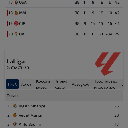
17
OSA
38
11
9
18
-6
42
Javier Guerra Moreno
8'
Takefusa Kubo
14
18
MAL
38
11
9
18
-10
42
Μέσος
Γκολ ( 1 : 0 )
Aihen Munoz
3'
19
GIR
38
9
14
15
-16
41
Yangel Herrera
12
20
OVI
38
6
11
21
-34
29
Μέσος
LaLiga
Σεζόν 25/26
Γκο
Κόκκινη
Κίτρινη
Προσπάθειες
Γκολ
Ασίστ
Αυτογκόλ
με
κάρτα
κάρτα
εντός εστίας
πέν
Παίκτης
1
Kylian Mbappe
25
2
Vedat Muriqi
23
3
Ante Budimir
17