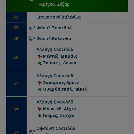
Ταρέγκα, Σέζαρ
59
'
Επαναφορά
Βαλένθια
59
'
Φάουλ
Σοσιεδάδ
58
'
Φάουλ
Βαλένθια
Αλλαγή
Σοσιεδάδ
Μέντεζ, Μπράις
58
'
Σούσιτς, Λούκα
Αλλαγή
Σοσιεδάδ
Ζακαριάν, Αρσέν
57
'
Ουαρθάμπαλ, Μίκελ
Αλλαγή
Σοσιεδάδ
Μουνιόθ, Αίχεν
57
'
Γκόμεζ, Σέρχιο
Οφσάιντ
Σοσιεδάδ
57
'