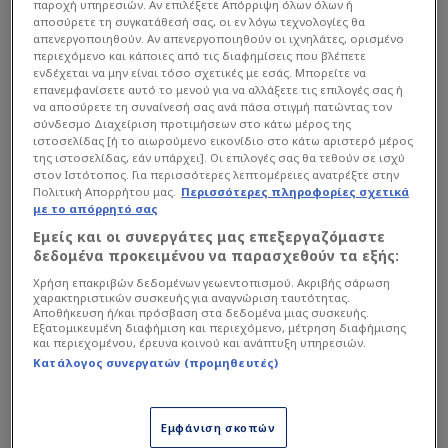
παροχή υπηρεσιών. Αν επιλέξετε Απόρριψη όλων όλων ή
Αλλαγή
Βαλένθια
αποσύρετε τη συγκατάθεσή σας, οι εν λόγω τεχνολογίες θα
απενεργοποιηθούν. Αν απενεργοποιηθούν οι ιχνηλάτες, ορισμένο
Νιούνιεζ, Ουνάι
83
'
περιεχόμενο και κάποιες από τις διαφημίσεις που βλέπετε
Αλμέιδα, Αντρέ
ενδέχεται να μην είναι τόσο σχετικές με εσάς. Μπορείτε να
επανεμφανίσετε αυτό το μενού για να αλλάξετε τις επιλογές σας ή
83
'
Επαναφορά
Σοσιεδάδ
να αποσύρετε τη συναίνεσή σας ανά πάσα στιγμή πατώντας τον
σύνδεσμο Διαχείριση προτιμήσεων στο κάτω μέρος της
82
'
Επαναφορά
Βαλένθια
ιστοσελίδας [ή το αιωρούμενο εικονίδιο στο κάτω αριστερό μέρος
της ιστοσελίδας, εάν υπάρχει]. Οι επιλογές σας θα τεθούν σε ισχύ
στον Ιστότοπος. Για περισσότερες λεπτομέρειες ανατρέξτε στην
Σουτ εκτός εστίας
Βαλένθια
80
'
Πολιτική Απορρήτου μας.
Περισσότερες πληροφορίες σχετικά
Ραμαζάνι, Λάργκι
με το απόρρητό σας
Εμείς και οι συνεργάτες μας επεξεργαζόμαστε
79
'
Επαναφορά
Βαλένθια
δεδομένα προκειμένου να παρασχεθούν τα εξής:
78
'
Φάουλ
Βαλένθια
Χρήση επακριβών δεδομένων γεωεντοπισμού. Ακριβής σάρωση
χαρακτηριστικών συσκευής για αναγνώριση ταυτότητας.
Αλλαγή
Σοσιεδάδ
Αποθήκευση ή/και πρόσβαση στα δεδομένα μιας συσκευής.
Εξατομικευμένη διαφήμιση και περιεχόμενο, μέτρηση διαφήμισης
Όσκαρσον, Ορί
78
'
και περιεχομένου, έρευνα κοινού και ανάπτυξη υπηρεσιών.
Γκεδές, Γκονσάλο
Κατάλογος συνεργατών (προμηθευτές)
Οφσάιντ
Σοσιεδάδ
77
'
Όσκαρσον, Ορί
Εμφάνιση σκοπών