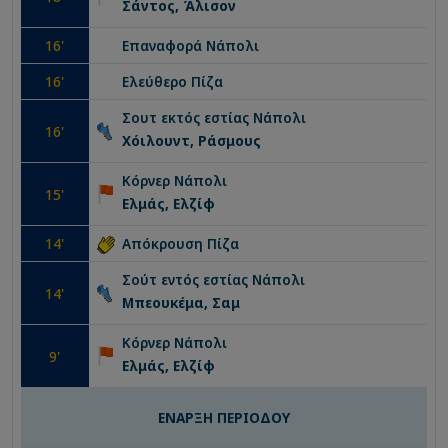
Σάντος, Άλισον
16
'
Επαναφορά
Νάπολι
16
'
Ελεύθερο
Πίζα
Σουτ εκτός εστίας
Νάπολι
16
'
Χόιλουντ, Ράσμους
Κόρνερ
Νάπολι
15
'
Ελμάς, Ελζίφ
14
'
Απόκρουση
Πίζα
Σούτ εντός εστίας
Νάπολι
14
'
Μπεουκέμα, Σαμ
Κόρνερ
Νάπολι
9
'
Ελμάς, Ελζίφ
ΕΝΑΡΞΗ ΠΕΡΙΟΔΟΥ