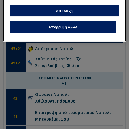
48
'
Επαναφορά
Πίζα
Αποδοχή
ΕΝΑΡΞΗ ΠΕΡΙΟΔΟΥ
Απόρριψη όλων
ΤΕΛΟΣ ΠΕΡΙΟΔΟΥ
45
+2'
Απόκρουση
Νάπολι
Σούτ εντός εστίας
Πίζα
45
+2'
Στογιλκόβιτς, Φίλιπ
ΧΡΟΝΟΣ ΚΑΘΥΣΤΕΡΗΣΕΩΝ
+
1
'
Οφσάιντ
Νάπολι
43
'
Χόιλουντ, Ράσμους
Επιστροφή από τραυματισμό
Νάπολι
41
'
Μπεουκέμα, Σαμ