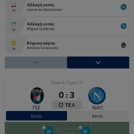
Αλλαγή εκτός
Leonardo Spinazzola
79'
Αλλαγή εντός
Miguel Gutierrez
79'
Κίτρινη κάρτα
António Caracciolo
78'
Κίτρινη κάρτα
Alisson Santos
78'
Αλλαγή εκτός
Σέριε Α, Γύρος 37
Stefano Moreo
71'
0
:
3
Αλλαγή εντός
ΤΕΛ
Isak Vural
71'
ΠΙΖ
ΝΑΠ
Εντός
Εκτός
Αλλαγή εκτός
Mehdi Leris
70'
32
81