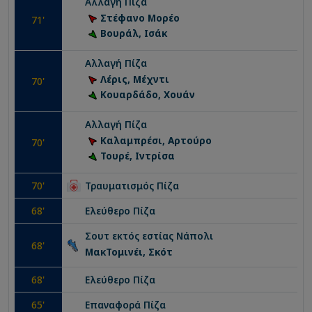
Αλλαγή
Πίζα
Στέφανο Μορέο
71
'
Βουράλ, Ισάκ
Αλλαγή
Πίζα
Λέρις, Μέχντι
70
'
Κουαρδάδο, Χουάν
Αλλαγή
Πίζα
Καλαμπρέσι, Αρτούρο
70
'
Τουρέ, Ιντρίσα
70
'
Τραυματισμός
Πίζα
68
'
Ελεύθερο
Πίζα
Σουτ εκτός εστίας
Νάπολι
68
'
ΜακΤομινέι, Σκότ
68
'
Ελεύθερο
Πίζα
65
'
Επαναφορά
Πίζα