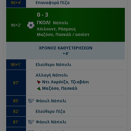
90
+4'
Επαναφορά
Πίζα
0
-
3
ΓΚΟΛ
!
Νάπολι
90
+2'
Χόιλουντ, Ράσμους
Μαζόσο, Πασκάλ
/ ασσίστ
ΧΡΟΝΟΣ ΚΑΘΥΣΤΕΡΗΣΕΩΝ
+
4
'
90
+1'
Ελεύθερο
Νάπολι
Αλλαγή
Νάπολι
Ντι Λορένζο, Τζιοβάνι
87
'
Μαζόσο, Πασκάλ
85
'
Φάουλ
Νάπολι
82
'
Ελεύθερο
Πίζα
81
'
Φάουλ
Νάπολι