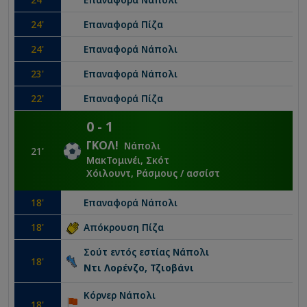
24
'
Επαναφορά
Πίζα
24
'
Επαναφορά
Νάπολι
23
'
Επαναφορά
Νάπολι
22
'
Επαναφορά
Πίζα
0
-
1
ΓΚΟΛ
!
Νάπολι
21
'
ΜακΤομινέι, Σκότ
Χόιλουντ, Ράσμους
/ ασσίστ
18
'
Επαναφορά
Νάπολι
18
'
Απόκρουση
Πίζα
Σούτ εντός εστίας
Νάπολι
18
'
Ντι Λορένζο, Τζιοβάνι
Κόρνερ
Νάπολι
18
'