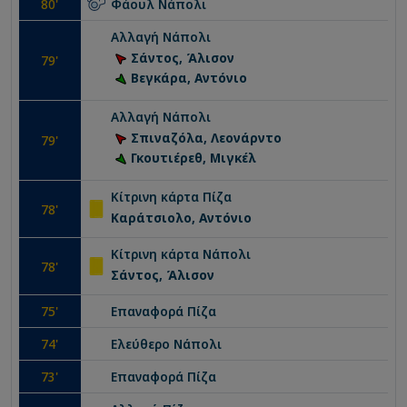
80
'
Φάουλ
Νάπολι
Αλλαγή
Νάπολι
Σάντος, Άλισον
79
'
Βεγκάρα, Αντόνιο
Αλλαγή
Νάπολι
Σπιναζόλα, Λεονάρντο
79
'
Γκουτιέρεθ, Μιγκέλ
Κίτρινη κάρτα
Πίζα
78
'
Καράτσιολο, Αντόνιο
Κίτρινη κάρτα
Νάπολι
78
'
Σάντος, Άλισον
75
'
Επαναφορά
Πίζα
74
'
Ελεύθερο
Νάπολι
73
'
Επαναφορά
Πίζα