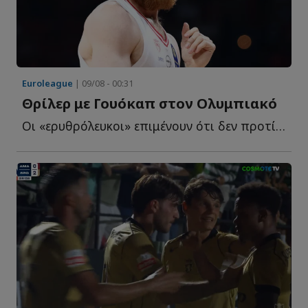
Euroleague
| 09/08 - 00:31
Θρίλερ με Γουόκαπ στον Ολυμπιακό
Οι «ερυθρόλευκοι» επιμένουν ότι δεν προτίθενται να α...