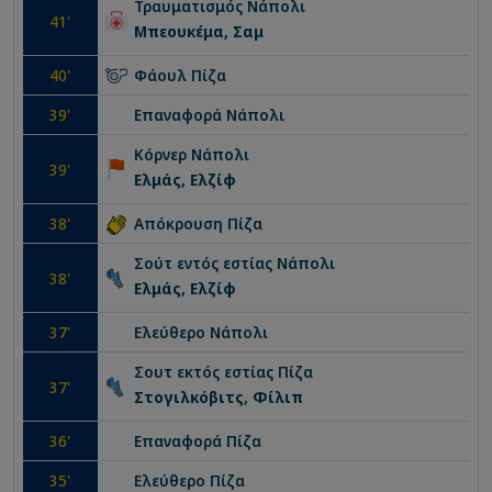
Τραυματισμός
Νάπολι
41
'
Μπεουκέμα, Σαμ
40
'
Φάουλ
Πίζα
39
'
Επαναφορά
Νάπολι
Κόρνερ
Νάπολι
39
'
Ελμάς, Ελζίφ
38
'
Απόκρουση
Πίζα
Σούτ εντός εστίας
Νάπολι
38
'
Ελμάς, Ελζίφ
37
'
Ελεύθερο
Νάπολι
Σουτ εκτός εστίας
Πίζα
37
'
Στογιλκόβιτς, Φίλιπ
36
'
Επαναφορά
Πίζα
35
'
Ελεύθερο
Πίζα