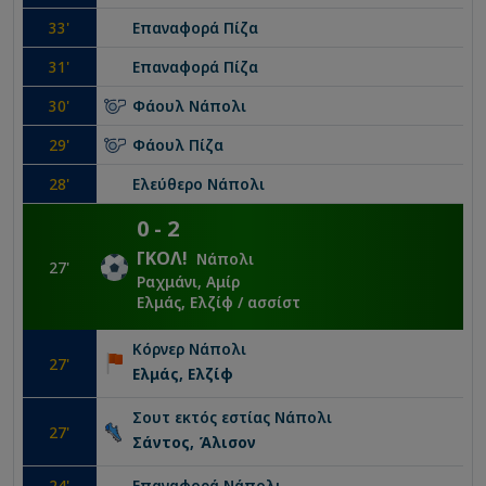
33
'
Επαναφορά
Πίζα
31
'
Επαναφορά
Πίζα
30
'
Φάουλ
Νάπολι
29
'
Φάουλ
Πίζα
28
'
Ελεύθερο
Νάπολι
0
-
2
ΓΚΟΛ
!
Νάπολι
27
'
Ραχμάνι, Αμίρ
Ελμάς, Ελζίφ
/ ασσίστ
Κόρνερ
Νάπολι
27
'
Ελμάς, Ελζίφ
Σουτ εκτός εστίας
Νάπολι
27
'
Σάντος, Άλισον
24
'
Επαναφορά
Νάπολι