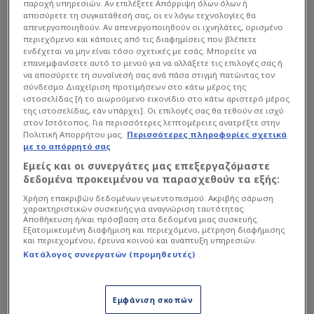
59
'
παροχή υπηρεσιών. Αν επιλέξετε Απόρριψη όλων όλων ή
Ντε Μπρούινε, Κέβιν
αποσύρετε τη συγκατάθεσή σας, οι εν λόγω τεχνολογίες θα
απενεργοποιηθούν. Αν απενεργοποιηθούν οι ιχνηλάτες, ορισμένο
περιεχόμενο και κάποιες από τις διαφημίσεις που βλέπετε
57
'
Ελεύθερο
Πίζα
ενδέχεται να μην είναι τόσο σχετικές με εσάς. Μπορείτε να
επανεμφανίσετε αυτό το μενού για να αλλάξετε τις επιλογές σας ή
55
'
Επαναφορά
Νάπολι
να αποσύρετε τη συναίνεσή σας ανά πάσα στιγμή πατώντας τον
σύνδεσμο Διαχείριση προτιμήσεων στο κάτω μέρος της
Κίτρινη κάρτα
Νάπολι
ιστοσελίδας [ή το αιωρούμενο εικονίδιο στο κάτω αριστερό μέρος
53
'
Ελμάς, Ελζίφ
της ιστοσελίδας, εάν υπάρχει]. Οι επιλογές σας θα τεθούν σε ισχύ
στον Ιστότοπος. Για περισσότερες λεπτομέρειες ανατρέξτε στην
Πολιτική Απορρήτου μας.
Περισσότερες πληροφορίες σχετικά
Κίτρινη κάρτα
Πίζα
με το απόρρητό σας
53
'
Καλαμπρέσι, Αρτούρο
Εμείς και οι συνεργάτες μας επεξεργαζόμαστε
δεδομένα προκειμένου να παρασχεθούν τα εξής:
Οφσάιντ
Νάπολι
50
'
Χρήση επακριβών δεδομένων γεωεντοπισμού. Ακριβής σάρωση
Χόιλουντ, Ράσμους
χαρακτηριστικών συσκευής για αναγνώριση ταυτότητας.
Αποθήκευση ή/και πρόσβαση στα δεδομένα μιας συσκευής.
50
'
Ελεύθερο
Νάπολι
Εξατομικευμένη διαφήμιση και περιεχόμενο, μέτρηση διαφήμισης
και περιεχομένου, έρευνα κοινού και ανάπτυξη υπηρεσιών.
Σουτ εκτός εστίας
Πίζα
Κατάλογος συνεργατών (προμηθευτές)
50
'
Λέρις, Μέχντι
50
'
Κόρνερ
Πίζα
Εμφάνιση σκοπών