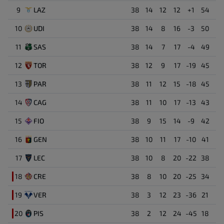
27'
9
LAZ
38
14
12
12
+1
54
Γκολ ( 0 : 1 )
Brando Bettazzi
10
UDI
38
14
8
16
-3
50
42
Scott Mctominay
21'
Μέσος
11
SAS
38
14
7
17
-4
49
Raul Albiol
12
TOR
38
12
9
17
-19
45
39
Αμυντικός
13
PAR
38
11
12
15
-18
45
Samuel Iling-Junior
19
14
CAG
38
11
10
17
-13
43
Επιθετικός
15
FIO
38
9
15
14
-9
42
Calvin Stengs
23
16
GEN
38
10
11
17
-10
41
Επιθετικός
17
LEC
38
10
8
20
-22
38
Marius Marin
6
18
CRE
38
8
10
20
-25
34
Μέσος
19
VER
38
3
12
23
-36
21
Simone Scuffet
22
20
PIS
38
2
12
24
-45
18
Τερματοφύλακας