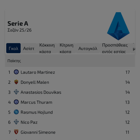
Nicolas
12
Τερματοφύλακας
Serie A
Σεζόν 25/26
Γκο
Κόκκινη
Κίτρινη
Προσπάθειες
Γκολ
Ασίστ
Αυτογκόλ
με
κάρτα
κάρτα
εντός εστίας
πέν
Παίκτης
1
Lautaro Martinez
17
2
Donyell Malen
14
3
Anastasios Douvikas
14
4
Marcus Thuram
13
5
Rasmus Hojlund
12
6
Nico Paz
12
7
Giovanni Simeone
11