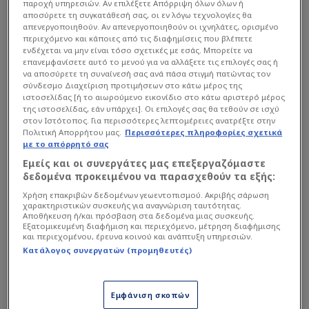
παροχή υπηρεσιών. Αν επιλέξετε Απόρριψη όλων όλων ή
Αλλαγή
Αλαβές
αποσύρετε τη συγκατάθεσή σας, οι εν λόγω τεχνολογίες θα
Ντιαμπατέ, Ιμπραχίμ
69
'
απενεργοποιηθούν. Αν απενεργοποιηθούν οι ιχνηλάτες, ορισμένο
Μάνας, Αϊτόρ
περιεχόμενο και κάποιες από τις διαφημίσεις που βλέπετε
ενδέχεται να μην είναι τόσο σχετικές με εσάς. Μπορείτε να
επανεμφανίσετε αυτό το μενού για να αλλάξετε τις επιλογές σας ή
Τραυματισμός
Αλαβές
να αποσύρετε τη συναίνεσή σας ανά πάσα στιγμή πατώντας τον
68
'
Σιβέρα, Αντόνιο
σύνδεσμο Διαχείριση προτιμήσεων στο κάτω μέρος της
ιστοσελίδας [ή το αιωρούμενο εικονίδιο στο κάτω αριστερό μέρος
68
'
Τραυματισμός
Οβιέδο
της ιστοσελίδας, εάν υπάρχει]. Οι επιλογές σας θα τεθούν σε ισχύ
στον Ιστότοπος. Για περισσότερες λεπτομέρειες ανατρέξτε στην
Πολιτική Απορρήτου μας.
Περισσότερες πληροφορίες σχετικά
67
'
Φάουλ
Οβιέδο
με το απόρρητό σας
67
'
Επαναφορά
Οβιέδο
Εμείς και οι συνεργάτες μας επεξεργαζόμαστε
δεδομένα προκειμένου να παρασχεθούν τα εξής:
Αλλαγή
Οβιέδο
Χρήση επακριβών δεδομένων γεωεντοπισμού. Ακριβής σάρωση
Κολομπάτο, Σανταάγκο
66
'
χαρακτηριστικών συσκευής για αναγνώριση ταυτότητας.
Κάιρα, Ιλίας
Αποθήκευση ή/και πρόσβαση στα δεδομένα μιας συσκευής.
Εξατομικευμένη διαφήμιση και περιεχόμενο, μέτρηση διαφήμισης
και περιεχομένου, έρευνα κοινού και ανάπτυξη υπηρεσιών.
Κίτρινη κάρτα
Οβιέδο
Κατάλογος συνεργατών (προμηθευτές)
65
'
Βίνας, Φεντερίκο
65
'
Φάουλ
Αλαβές
Εμφάνιση σκοπών