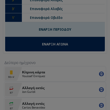
3
'
Επαναφορά
Αλαβές
1
'
Επαναφορά
Οβιέδο
ΕΝΑΡΞΗ ΠΕΡΙΟΔΟΥ
ΕΝΑΡΞΗ ΑΓΩΝΑ
Δεύτερο ημίχρονο
Κίτρινη κάρτα
Youssef Enriquez
90+4'
Αλλαγή εκτός
Jon Guridi
87'
Αλλαγή εντός
Carlos Benavidez
87'