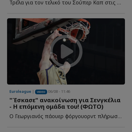
Τρέλα για τον τελικό του Σούπερ Καπ στις τάξεις τ...
Euroleague
|
06/08 - 11:46
VIDEO
"Έσκασε" ανακοίνωση για Σενγκέλια
- Η επόμενη ομάδα του! (ΦΩΤΟ)
Ο Γεωργιανός πάουερ φόργουορντ πλήρωσε το buy out του σ...