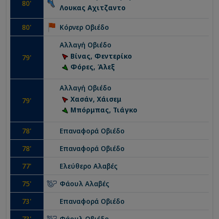
80
'
Λουκας Αχιτζαντο
80
'
Κόρνερ
Οβιέδο
Αλλαγή
Οβιέδο
Βίνας, Φεντερίκο
79
'
Φόρες, Άλεξ
Αλλαγή
Οβιέδο
Χασάν, Χάισεμ
79
'
Μπόρμπας, Τιάγκο
78
'
Επαναφορά
Οβιέδο
78
'
Επαναφορά
Οβιέδο
77
'
Ελεύθερο
Αλαβές
75
'
Φάουλ
Αλαβές
73
'
Επαναφορά
Οβιέδο
73
'
Φάουλ
Οβιέδο