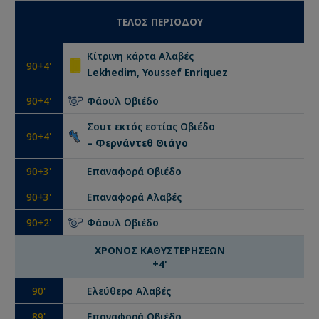
ΤΕΛΟΣ ΠΕΡΙΟΔΟΥ
Κίτρινη κάρτα
Αλαβές
90
+4'
Lekhedim, Youssef Enriquez
90
+4'
Φάουλ
Οβιέδο
Σουτ εκτός εστίας
Οβιέδο
90
+4'
– Φερνάντεθ Θιάγο
90
+3'
Επαναφορά
Οβιέδο
90
+3'
Επαναφορά
Αλαβές
90
+2'
Φάουλ
Οβιέδο
ΧΡΟΝΟΣ ΚΑΘΥΣΤΕΡΗΣΕΩΝ
+
4
'
90
'
Ελεύθερο
Αλαβές
89
'
Επαναφορά
Οβιέδο