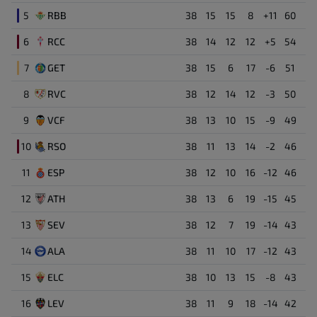
Επιθετικός
5
RBB
38
15
15
8
+11
60
Πρώτο ημίχρονο
85'
6
RCC
38
14
12
12
+5
54
22
Γκολ ( 0 : 1 )
Nacho Vidal
Toni Martinez
Αμυντικός
17'
7
GET
38
15
6
17
-6
51
8
RVC
38
12
14
12
-3
50
Abdel Rahim Alhassane Bonkano
3
Αμυντικός
9
VCF
38
13
10
15
-9
49
MIguel de Jesus Narvaez Lopez
10
RSO
38
11
13
14
-2
46
26
Τερματοφύλακας
11
ESP
38
12
10
16
-12
46
Kwasi Sibo
12
ATH
38
13
6
19
-15
45
6
Μέσος
13
SEV
38
12
7
19
-14
43
David Carmo
16
14
ALA
38
11
10
17
-12
43
Αμυντικός
15
ELC
38
10
13
15
-8
43
Luka Ilic
21
16
LEV
38
11
9
18
-14
42
Μέσος