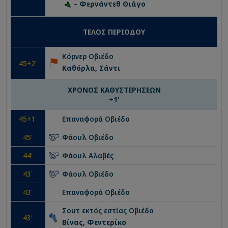
– Φερνάντεθ Θιάγο
ΤΕΛΟΣ ΠΕΡΙΟΔΟΥ
Κόρνερ
Οβιέδο
45
+2'
Καθόρλα, Σάντι
ΧΡΟΝΟΣ ΚΑΘΥΣΤΕΡΗΣΕΩΝ
+
1
'
45
+1'
Επαναφορά
Οβιέδο
45
'
Φάουλ
Οβιέδο
44
'
Φάουλ
Αλαβές
43
'
Φάουλ
Οβιέδο
43
'
Επαναφορά
Οβιέδο
Σουτ εκτός εστίας
Οβιέδο
43
'
Βίνας, Φεντερίκο