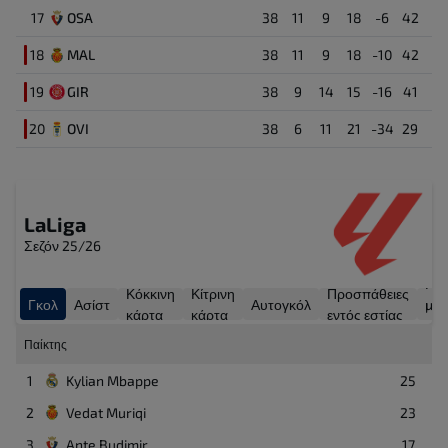
17
OSA
38
11
9
18
-6
42
Eric Bailly
2
18
MAL
38
11
9
18
-10
42
Αμυντικός
19
GIR
38
9
14
15
-16
41
Aaron Escandell
13
20
OVI
38
6
11
21
-34
29
Τερματοφύλακας
LaLiga
Σεζόν 25/26
Γκο
Κόκκινη
Κίτρινη
Προσπάθειες
Γκολ
Ασίστ
Αυτογκόλ
με
κάρτα
κάρτα
εντός εστίας
πέν
Παίκτης
1
Kylian Mbappe
25
2
Vedat Muriqi
23
3
Ante Budimir
17