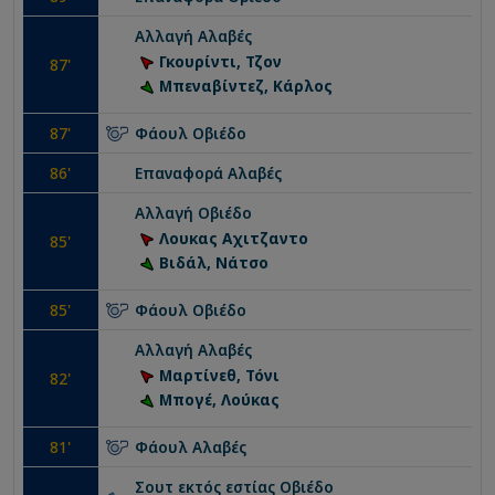
Αλλαγή
Αλαβές
Γκουρίντι, Τζον
87
'
Μπεναβίντεζ, Κάρλος
87
'
Φάουλ
Οβιέδο
86
'
Επαναφορά
Αλαβές
Αλλαγή
Οβιέδο
Λουκας Αχιτζαντο
85
'
Βιδάλ, Νάτσο
85
'
Φάουλ
Οβιέδο
Αλλαγή
Αλαβές
Μαρτίνεθ, Τόνι
82
'
Μπογέ, Λούκας
81
'
Φάουλ
Αλαβές
Σουτ εκτός εστίας
Οβιέδο