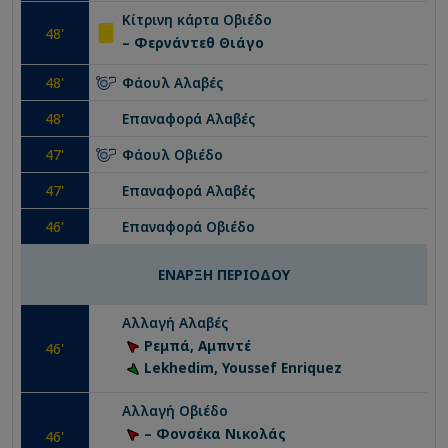
Κίτρινη κάρτα
Οβιέδο
48
'
– Φερνάντεθ Θιάγο
48
'
Φάουλ
Αλαβές
48
'
Επαναφορά
Αλαβές
47
'
Φάουλ
Οβιέδο
47
'
Επαναφορά
Αλαβές
46
'
Επαναφορά
Οβιέδο
ΕΝΑΡΞΗ ΠΕΡΙΟΔΟΥ
Αλλαγή
Αλαβές
Ρεμπά, Αμπντέ
46
'
Lekhedim, Youssef Enriquez
Αλλαγή
Οβιέδο
– Φονσέκα Νικολάς
46
'