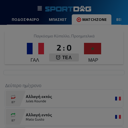
ΠΟΔΟΣΦΑΙΡΟ
ΜΠΑΣΚΕΤ
MATCHZONE
ΒΙΝΤ
Παγκόσμιο Κύπελλο, Προημιτελικά
2
:
0
ΤΕΛ
ΓΑΛ
ΜΑΡ
Δεύτερο ημίχρονο
Αλλαγή εκτός
Jules Kounde
87'
Αλλαγή εντός
Malo Gusto
87'