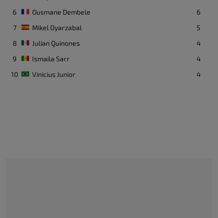
Marcus Thuram
9
6
Ousmane Dembele
6
Επιθετικός
7
Mikel Oyarzabal
5
8
Julian Quinones
4
Theo Hernandez
19
Αμυντικός
9
Ismaila Sarr
4
10
Vinicius Junior
4
Ibrahima Konate
15
Αμυντικός
Aurelien Tchouameni
8
Μέσος
Maxence Lacroix
26
Αμυντικός
Rayan Cherki
24
Μέσος