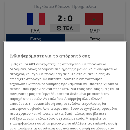
Αλλαγή εντός
Παγκόσμιο Κύπελλο, Προημιτελικά
Gessime Yassine
74'
2
:
0
Αλλαγή εκτός
ΤΕΛ
Anass Salah Eddine
74'
ΓΑΛ
ΜΑΡ
Εντός
Εκτός
Αλλαγή εντός
Zakaria El Ouahdi
74'
10
Ενδιαφερόμαστε για το απόρρητό σας
Αλλαγή εκτός
MBAPPE
Εμείς και οι
603
συνεργάτες μας αποθηκεύουμε προσωπικά
Manu Kone
71'
δεδομένα, όπως δεδομένα περιήγησης ή μοναδικά αναγνωριστικά
στοιχεία, και έχουμε πρόσβαση σε αυτά στη συσκευή σας. Αν
20
11
7
επιλέξετε Αποδοχή, θα καταστεί δυνατή η ενεργοποίηση
Αλλαγή εντός
DOUE
OLISE
DEMBELE
τεχνολογιών παρακολούθησης προκειμένου να υποστηριχθούν οι
Warren Zaire-Emery
71'
σκοποί που εμφανίζονται παρακάτω, για τους οποίους εμείς και οι
συνεργάτες μας επεξεργαζόμαστε τα δεδομένα με σκοπό την
14
6
Γκολ ( 2 : 0 )
παροχή υπηρεσιών. Αν επιλέξετε Απόρριψη όλων όλων ή
Ousmane Dembele
αποσύρετε τη συγκατάθεσή σας, οι εν λόγω τεχνολογίες θα
RABIOT
KONE
66'
απενεργοποιηθούν. Αν απενεργοποιηθούν οι ιχνηλάτες, ορισμένο
περιεχόμενο και κάποιες από τις διαφημίσεις που βλέπετε
Κίτρινη κάρτα
3
17
4
5
ενδέχεται να μην είναι τόσο σχετικές με εσάς. Μπορείτε να
Issa Diop
63'
επανεμφανίσετε αυτό το μενού για να αλλάξετε τις επιλογές σας ή
DIGNE
SALIBA
UPAMECANO
KOUNDE
να αποσύρετε τη συναίνεσή σας ανά πάσα στιγμή πατώντας τον