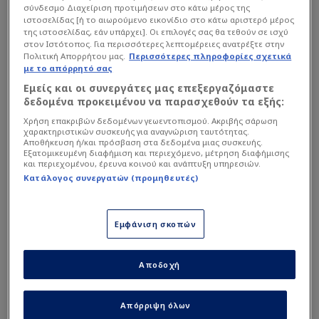
σύνδεσμο Διαχείριση προτιμήσεων στο κάτω μέρος της
Αλλαγή εκτός
16
ιστοσελίδας [ή το αιωρούμενο εικονίδιο στο κάτω αριστερό μέρος
Ayyoub Bouaddi
62'
της ιστοσελίδας, εάν υπάρχει]. Οι επιλογές σας θα τεθούν σε ισχύ
MAIGNAN
στον Ιστότοπος. Για περισσότερες λεπτομέρειες ανατρέξτε στην
Πολιτική Απορρήτου μας.
Περισσότερες πληροφορίες σχετικά
Αλλαγή εντός
Διάταξη
4-2-3-1
με το απόρρητό σας
Sofyan Amrabat
62'
Διευθυντής
Εμείς και οι συνεργάτες μας επεξεργαζόμαστε
δεδομένα προκειμένου να παρασχεθούν τα εξής:
Αλλαγή εκτός
Bilal El Khannouss
62'
Χρήση επακριβών δεδομένων γεωεντοπισμού. Ακριβής σάρωση
Didier Deschamps
Στατιστικά Διοργάνωσης
χαρακτηριστικών συσκευής για αναγνώριση ταυτότητας.
Αποθήκευση ή/και πρόσβαση στα δεδομένα μιας συσκευής.
Αλλαγή εντός
Εξατομικευμένη διαφήμιση και περιεχόμενο, μέτρηση διαφήμισης
Αναπληρωματικοί
Soufiane Rahimi
και περιεχομένου, έρευνα κοινού και ανάπτυξη υπηρεσιών.
62'
FIFA World Cup
F
Κατάλογος συνεργατών (προμηθευτές)
71'
Σεζόν 2026
18
Γκολ ( 1 : 0 )
Warren Zaire-Emery
Kylian Mbappe
Μέσος
60'
Group
Group
Group
Group
Group
Group
Group
Grou
Εμφάνιση σκοπών
Πρώτο ημίχρονο
A
B
C
D
E
F
G
H
77'
12
Bradley Barcola
Ομάδα
ΑΓ
Ν
Ι
Η
ΔΙΑΦ
Π
Επιθετικός
Χαμένο πέναλτι
Αποδοχή
Kylian Mbappe
28'
1
MEX
3
3
0
0
+6
9
77'
22
Jean-Philippe Mateta
Απόρριψη όλων
2
RSA
Επιθετικός
3
1
1
1
-1
4