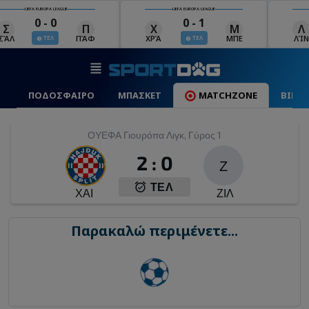
UEFA EUROPA LEAGUE
UEFA EUROPA LEAGUE
0 - 0
0 - 1
Σ
Π
Χ
Μ
Λ
ΣΆΛ
ΠΆΦ
ΧΡΆ
ΜΠΕ
ΛΊΝ
ΤΕΛ
ΤΕΛ
ΠΟΔΟΣΦΑΙΡΟ
ΜΠΑΣΚΕΤ
MATCHZONE
ΒΙΝΤ
ΟΥΕΦΑ Γιουρόπα Λιγκ, Γύρος 1
2
:
0
Ζ
ΤΕΛ
ΧΑΙ
ΖΙΛ
Παρακαλώ περιμένετε...