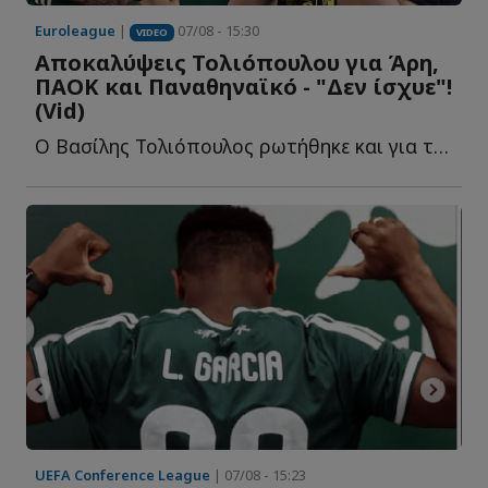
Euroleague
|
07/08 - 15:30
VIDEO
Αποκαλύψεις Τολιόπουλου για Άρη,
ΠΑΟΚ και Παναθηναϊκό - "Δεν ίσχυε"!
(Vid)
Ο Βασίλης Τολιόπουλος ρωτήθηκε και για το αν η απόφασή τ...
UEFA Conference League
| 07/08 - 15:23