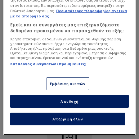
της ιστοσελίδας, εάν υπάρχει]. Οι επιλογές σας θα τεθούν σε ισχύ
Αλλαγή εντός
M
στον Ιστότοπος. Για περισσότερες λεπτομέρειες ανατρέξτε στην
Patrik Ilko
63'
Πολιτική Απορρήτου μας.
Περισσότερες πληροφορίες σχετικά
με το απόρρητό σας
Fran Karacic
29
Γκολ ( 2 : 0 )
Αμυντικός
Εμείς και οι συνεργάτες μας επεξεργαζόμαστε
Dalisson De Almeida Leite
49'
Υπηρεσία μη διαθέσιμη
δεδομένα προκειμένου να παρασχεθούν τα εξής:
Πρώτο ημίχρονο
Χρήση επακριβών δεδομένων γεωεντοπισμού. Ακριβής σάρωση
Η υπηρεσία δεν είναι διαθέσιμη. Δοκιμάστε ξανά αργότερα.
Dario Maresic
15
χαρακτηριστικών συσκευής για αναγνώριση ταυτότητας.
Αμυντικός
Αποθήκευση ή/και πρόσβαση στα δεδομένα μιας συσκευής.
Γκολ ( 1 : 0 )
Εξατομικευμένη διαφήμιση και περιεχόμενο, μέτρηση διαφήμισης
Roko Brajkovic
και περιεχομένου, έρευνα κοινού και ανάπτυξη υπηρεσιών.
22'
Κατάλογος συνεργατών (προμηθευτές)
Alec Van Hoorenbeeck
5
Αμυντικός
Εμφάνιση σκοπών
Ron Raci
14
Αμυντικός
Αποδοχή
Simun Hrgovic
32
Αμυντικός
Απόρριψη όλων
Mathieu Acapandie
22