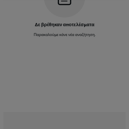
Αμυντικός
Noa Skoko
37
Δε βρέθηκαν αποτελέσματα
Αμυντικός
Παρακαλούμε κάνε νέα αναζήτηση.
Niko Sigur
8
Αμυντικός
Marino Skelin
36
Αμυντικός
Ivan Krstanovic
Αμυντικός
Luka Hodak
38
Αμυντικός
Niko Fridl