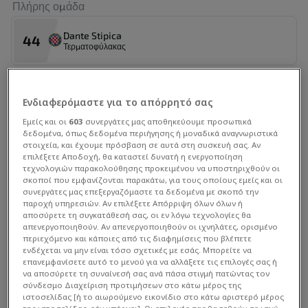
Πλήρης ομάδα
Αλλαγή εκτός
M
Miroslav Kacer
71'
Dante Stipica
44
Τερματοφύλακας
Αλλαγή εντός
M
Xavier Adang
71'
Ivica Ivusic
1
Αλλαγή εκτός
M
Τερματοφύλακας
Ενδιαφερόμαστε για το απόρρητό σας
Filip Kasa
63'
Εμείς και οι
603
συνεργάτες μας αποθηκεύουμε προσωπικά
δεδομένα, όπως δεδομένα περιήγησης ή μοναδικά αναγνωριστικά
Αλλαγή εντός
Toni Silic
M
33
στοιχεία, και έχουμε πρόσβαση σε αυτά στη συσκευή σας. Αν
Jan Minarik
Τερματοφύλακας
63'
επιλέξετε Αποδοχή, θα καταστεί δυνατή η ενεργοποίηση
τεχνολογιών παρακολούθησης προκειμένου να υποστηριχθούν οι
σκοποί που εμφανίζονται παρακάτω, για τους οποίους εμείς και οι
Αλλαγή εκτός
M
συνεργάτες μας επεξεργαζόμαστε τα δεδομένα με σκοπό την
Davyd Fesyuk
Frantisek Kosa
99
63'
παροχή υπηρεσιών. Αν επιλέξετε Απόρριψη όλων όλων ή
Τερματοφύλακας
αποσύρετε τη συγκατάθεσή σας, οι εν λόγω τεχνολογίες θα
Αλλαγή εντός
απενεργοποιηθούν. Αν απενεργοποιηθούν οι ιχνηλάτες, ορισμένο
M
Andrei Florea
περιεχόμενο και κάποιες από τις διαφημίσεις που βλέπετε
63'
Στατιστικά Διοργάνωσης
Adrian Hrvojevic
ενδέχεται να μην είναι τόσο σχετικές με εσάς. Μπορείτε να
Τερματοφύλακας
επανεμφανίσετε αυτό το μενού για να αλλάξετε τις επιλογές σας ή
Αλλαγή εκτός
M
να αποσύρετε τη συναίνεσή σας ανά πάσα στιγμή πατώντας τον
Michal Fasko
63'
σύνδεσμο Διαχείριση προτιμήσεων στο κάτω μέρος της
Dario Melnjak
ιστοσελίδας [ή το αιωρούμενο εικονίδιο στο κάτω αριστερό μέρος
17
Αμυντικός