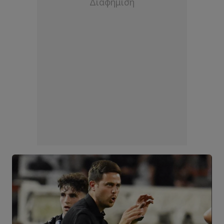
Peter Nnaemeka Ugwuodo
42
Επιθετικός