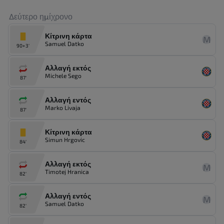
Δεύτερο ημίχρονο
Κίτρινη κάρτα
M
Samuel Datko
90+3'
Αλλαγή εκτός
Michele Sego
87'
Αλλαγή εντός
Marko Livaja
87'
Κίτρινη κάρτα
Simun Hrgovic
84'
Αλλαγή εκτός
M
Timotej Hranica
82'
Αλλαγή εντός
M
Samuel Datko
82'