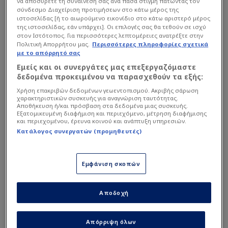
να αποσύρετε τη συναίνεσή σας ανά πάσα στιγμή πατώντας τον
σύνδεσμο Διαχείριση προτιμήσεων στο κάτω μέρος της
ιστοσελίδας [ή το αιωρούμενο εικονίδιο στο κάτω αριστερό μέρος
της ιστοσελίδας, εάν υπάρχει]. Οι επιλογές σας θα τεθούν σε ισχύ
στον Ιστότοπος. Για περισσότερες λεπτομέρειες ανατρέξτε στην
Πολιτική Απορρήτου μας.
Περισσότερες πληροφορίες σχετικά
με το απόρρητό σας
Παρακαλούμε κάνε νέα αναζήτηση.
Εμείς και οι συνεργάτες μας επεξεργαζόμαστε
δεδομένα προκειμένου να παρασχεθούν τα εξής:
Χρήση επακριβών δεδομένων γεωεντοπισμού. Ακριβής σάρωση
χαρακτηριστικών συσκευής για αναγνώριση ταυτότητας.
Αποθήκευση ή/και πρόσβαση στα δεδομένα μιας συσκευής.
Εξατομικευμένη διαφήμιση και περιεχόμενο, μέτρηση διαφήμισης
και περιεχομένου, έρευνα κοινού και ανάπτυξη υπηρεσιών.
Κατάλογος συνεργατών (προμηθευτές)
Εμφάνιση σκοπών
Στατιστικά Διοργάνωσης
Αποδοχή
Απόρριψη όλων