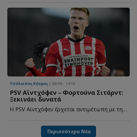
Υπόλοιπος Κόσμος
| 08/08 - 14:16
PSV Αϊντχόφεν – Φορτούνα Σιτάρντ:
Ξεκινάει δυνατά
Η PSV Αϊντχόφεν έρχεται αντιμέτωπη με τη Φορτούνα Σιτάρντ σ...
Περισσότερα Νέα