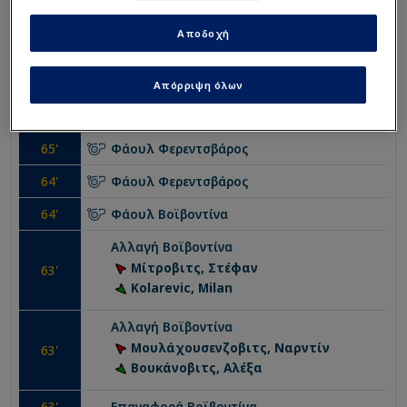
66
'
Γιουσούφ, Μπαμιντέλε
Αποδοχή
66
'
Φάουλ
Βοϊβοντίνα
66
'
Ελεύθερο
Βοϊβοντίνα
Απόρριψη όλων
66
'
Σουτ εκτός εστίας
Φερεντσβάρος
65
'
Φάουλ
Φερεντσβάρος
64
'
Φάουλ
Φερεντσβάρος
64
'
Φάουλ
Βοϊβοντίνα
Αλλαγή
Βοϊβοντίνα
Μίτροβιτς, Στέφαν
63
'
Kolarevic, Milan
Αλλαγή
Βοϊβοντίνα
Μουλάχουσενζοβιτς, Ναρντίν
63
'
Βουκάνοβιτς, Αλέξα
63
'
Επαναφορά
Βοϊβοντίνα