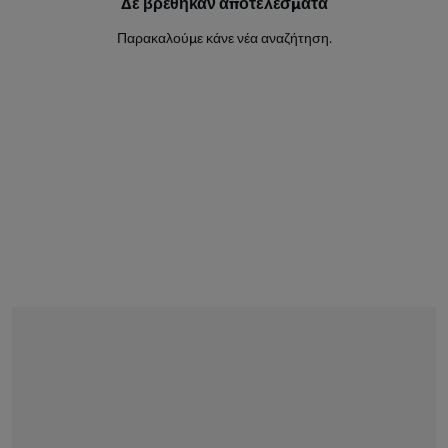
Δε βρέθηκαν αποτελέσματα
Αμυντικός
Παρακαλούμε κάνε νέα αναζήτηση.
Vladimir Micunovic
Αμυντικός
Slobodan Medojevic
34
Μέσος
Marko Poletanovic
4
Μέσος
Uros Nikolic
10
Μέσος
Mihai Butean
16
Μέσος
Njegos Petrovic