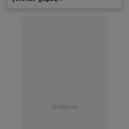
Milan Kolarevic
21
Μέσος
Kufre Eta
2
Μέσος
Andrej Pivas
Μέσος
Dario Janjic
Μέσος
Aleksa Vukanovic
9
Επιθετικός
Nardin Mulahusejnovic
99
Επιθετικός