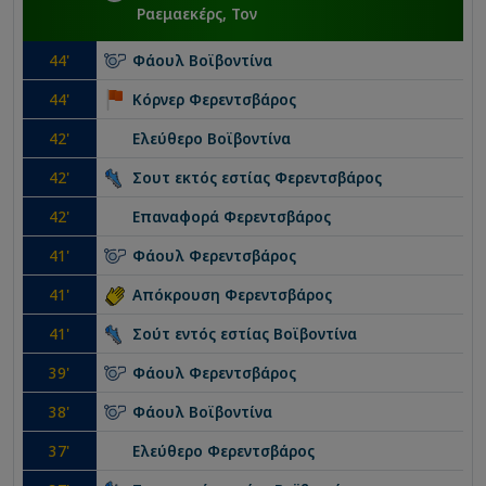
Ραεμαεκέρς, Τον
44
'
Φάουλ
Βοϊβοντίνα
44
'
Κόρνερ
Φερεντσβάρος
42
'
Ελεύθερο
Βοϊβοντίνα
42
'
Σουτ εκτός εστίας
Φερεντσβάρος
42
'
Επαναφορά
Φερεντσβάρος
41
'
Φάουλ
Φερεντσβάρος
41
'
Απόκρουση
Φερεντσβάρος
41
'
Σούτ εντός εστίας
Βοϊβοντίνα
39
'
Φάουλ
Φερεντσβάρος
38
'
Φάουλ
Βοϊβοντίνα
37
'
Ελεύθερο
Φερεντσβάρος