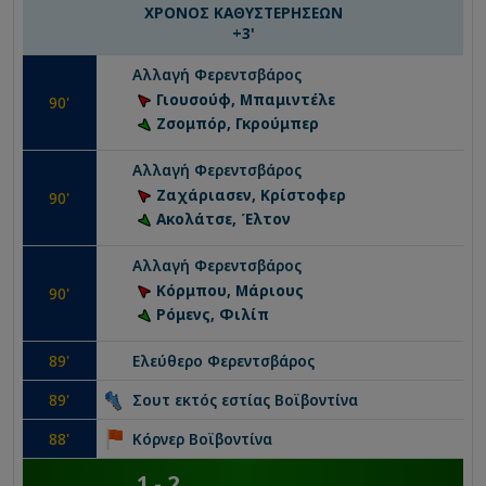
ΧΡΟΝΟΣ ΚΑΘΥΣΤΕΡΗΣΕΩΝ
+
3
'
Αλλαγή
Φερεντσβάρος
Γιουσούφ, Μπαμιντέλε
90
'
Ζσομπόρ, Γκρούμπερ
Αλλαγή
Φερεντσβάρος
Ζαχάριασεν, Κρίστοφερ
90
'
Ακολάτσε, Έλτον
Αλλαγή
Φερεντσβάρος
Κόρμπου, Μάριους
90
'
Ρόμενς, Φιλίπ
89
'
Ελεύθερο
Φερεντσβάρος
89
'
Σουτ εκτός εστίας
Βοϊβοντίνα
88
'
Κόρνερ
Βοϊβοντίνα
1
-
2