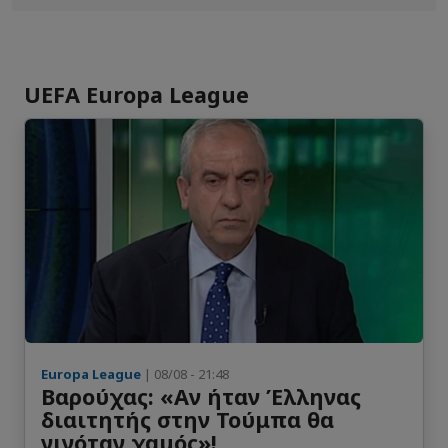
Dragan Kokanovic
20
Μέσος
Marko Velickovic
24
UEFA Europa League
Μέσος
Luka Serdar
38
Μέσος
Srdjan Basic
Μέσος
Marko Mladenovic
11
Μέσος
Europa League
| 08/08 - 21:48
Mihajlo Butrakovic
47
Βαρούχας: «Αν ήταν Έλληνας
Μέσος
διαιτητής στην Τούμπα θα
γινόταν χαμός»!