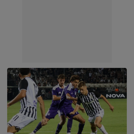
Milutin Vidosavljevic
55
Επιθετικός
Lazar Randjelovic
77
Επιθετικός
Stefan Stanisavljevic
19
Επιθετικός
Petar Sukacev
27
Επιθετικός
Vuk Boskan
33
Επιθετικός
Lazar Peranovic
25
Επιθετικός