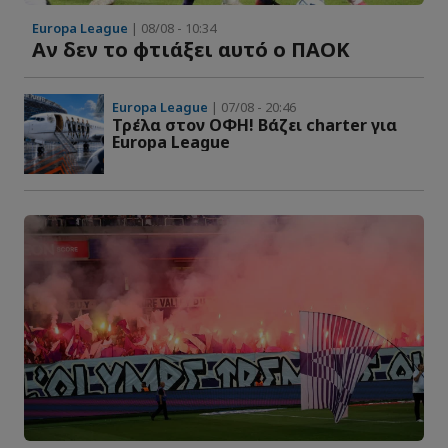
Uros Paunovic
Europa League
| 08/08 - 10:34
Επιθετικός
Αν δεν το φτιάξει αυτό ο ΠΑΟΚ
Damjan Djokanovic
36
Europa League
| 07/08 - 20:46
Επιθετικός
Τρέλα στον ΟΦΗ! Βάζει charter για
Europa League
30
Jovan Ostojic
71
Bogdan Bogdanovic