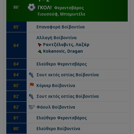
86
'
ΓΚΟΛ
!
Φερεντσβάρος
Γιουσούφ, Μπαμιντέλε
85
'
Επαναφορά
Βοϊβοντίνα
Αλλαγή
Βοϊβοντίνα
Ραντζέλοβιτς, Λαζάρ
84
'
Kokanovic, Dragan
84
'
Ελεύθερο
Φερεντσβάρος
84
'
Σουτ εκτός εστίας
Βοϊβοντίνα
83
'
Κόρνερ
Βοϊβοντίνα
82
'
Σουτ εκτός εστίας
Βοϊβοντίνα
82
'
Φάουλ
Βοϊβοντίνα
81
'
Ελεύθερο
Φερεντσβάρος
80
'
Ελεύθερο
Βοϊβοντίνα