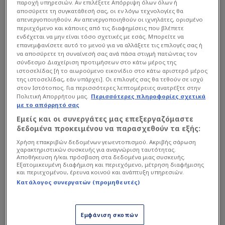
παροχή υπηρεσιών. Αν επιλέξετε Απόρριψη όλων όλων ή
73
'
Επαναφορά
Φερεντσβάρος
αποσύρετε τη συγκατάθεσή σας, οι εν λόγω τεχνολογίες θα
απενεργοποιηθούν. Αν απενεργοποιηθούν οι ιχνηλάτες, ορισμένο
73
'
Σουτ εκτός εστίας
Βοϊβοντίνα
περιεχόμενο και κάποιες από τις διαφημίσεις που βλέπετε
ενδέχεται να μην είναι τόσο σχετικές με εσάς. Μπορείτε να
Κίτρινη κάρτα
Φερεντσβάρος
επανεμφανίσετε αυτό το μενού για να αλλάξετε τις επιλογές σας ή
71
'
να αποσύρετε τη συναίνεσή σας ανά πάσα στιγμή πατώντας τον
Ζόσεφ, Λένι
σύνδεσμο Διαχείριση προτιμήσεων στο κάτω μέρος της
ιστοσελίδας [ή το αιωρούμενο εικονίδιο στο κάτω αριστερό μέρος
71
'
Φάουλ
Βοϊβοντίνα
της ιστοσελίδας, εάν υπάρχει]. Οι επιλογές σας θα τεθούν σε ισχύ
στον Ιστότοπος. Για περισσότερες λεπτομέρειες ανατρέξτε στην
70
'
Κόρνερ
Φερεντσβάρος
Πολιτική Απορρήτου μας.
Περισσότερες πληροφορίες σχετικά
με το απόρρητό σας
69
'
Σουτ εκτός εστίας
Φερεντσβάρος
Εμείς και οι συνεργάτες μας επεξεργαζόμαστε
δεδομένα προκειμένου να παρασχεθούν τα εξής:
69
'
Κόρνερ
Φερεντσβάρος
Χρήση επακριβών δεδομένων γεωεντοπισμού. Ακριβής σάρωση
68
'
Φάουλ
Φερεντσβάρος
χαρακτηριστικών συσκευής για αναγνώριση ταυτότητας.
Αποθήκευση ή/και πρόσβαση στα δεδομένα μιας συσκευής.
Εξατομικευμένη διαφήμιση και περιεχόμενο, μέτρηση διαφήμισης
68
'
Ελεύθερο
Φερεντσβάρος
και περιεχομένου, έρευνα κοινού και ανάπτυξη υπηρεσιών.
Κατάλογος συνεργατών (προμηθευτές)
68
'
Σουτ εκτός εστίας
Βοϊβοντίνα
67
'
Ελεύθερο
Φερεντσβάρος
Εμφάνιση σκοπών
Κίτρινη κάρτα
Φερεντσβάρος