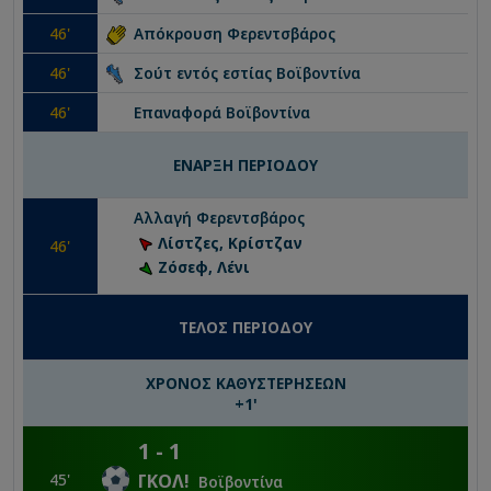
46
'
Απόκρουση
Φερεντσβάρος
46
'
Σούτ εντός εστίας
Βοϊβοντίνα
46
'
Επαναφορά
Βοϊβοντίνα
ΕΝΑΡΞΗ ΠΕΡΙΟΔΟΥ
Αλλαγή
Φερεντσβάρος
Λίστζες, Κρίστζαν
46
'
Ζόσεφ, Λένι
ΤΕΛΟΣ ΠΕΡΙΟΔΟΥ
ΧΡΟΝΟΣ ΚΑΘΥΣΤΕΡΗΣΕΩΝ
+
1
'
1
-
1
45
'
ΓΚΟΛ
!
Βοϊβοντίνα