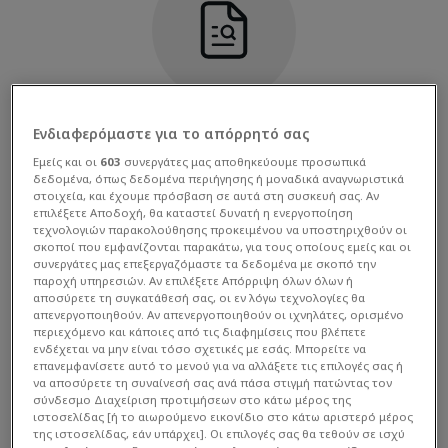
Ενδιαφερόμαστε για το απόρρητό σας
Παρακαλούμε κάνε νέα αναζήτηση.
Εμείς και οι
603
συνεργάτες μας αποθηκεύουμε προσωπικά
δεδομένα, όπως δεδομένα περιήγησης ή μοναδικά αναγνωριστικά
στοιχεία, και έχουμε πρόσβαση σε αυτά στη συσκευή σας. Αν
επιλέξετε Αποδοχή, θα καταστεί δυνατή η ενεργοποίηση
τεχνολογιών παρακολούθησης προκειμένου να υποστηριχθούν οι
σκοποί που εμφανίζονται παρακάτω, για τους οποίους εμείς και οι
συνεργάτες μας επεξεργαζόμαστε τα δεδομένα με σκοπό την
παροχή υπηρεσιών. Αν επιλέξετε Απόρριψη όλων όλων ή
αποσύρετε τη συγκατάθεσή σας, οι εν λόγω τεχνολογίες θα
απενεργοποιηθούν. Αν απενεργοποιηθούν οι ιχνηλάτες, ορισμένο
περιεχόμενο και κάποιες από τις διαφημίσεις που βλέπετε
ενδέχεται να μην είναι τόσο σχετικές με εσάς. Μπορείτε να
επανεμφανίσετε αυτό το μενού για να αλλάξετε τις επιλογές σας ή
να αποσύρετε τη συναίνεσή σας ανά πάσα στιγμή πατώντας τον
Στατιστικά Διοργάνωσης
σύνδεσμο Διαχείριση προτιμήσεων στο κάτω μέρος της
ιστοσελίδας [ή το αιωρούμενο εικονίδιο στο κάτω αριστερό μέρος
της ιστοσελίδας, εάν υπάρχει]. Οι επιλογές σας θα τεθούν σε ισχύ