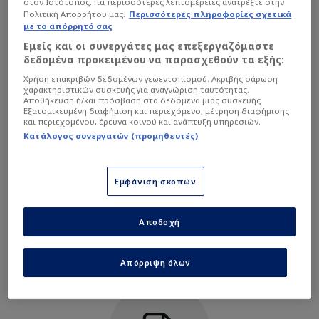
στον Ιστότοπος. Για περισσότερες λεπτομέρειες ανατρέξτε στην
Πολιτική Απορρήτου μας.
Περισσότερες πληροφορίες σχετικά
με το απόρρητό σας
Εμείς και οι συνεργάτες μας επεξεργαζόμαστε
δεδομένα προκειμένου να παρασχεθούν τα εξής:
Χρήση επακριβών δεδομένων γεωεντοπισμού. Ακριβής σάρωση
χαρακτηριστικών συσκευής για αναγνώριση ταυτότητας.
Υπηρεσία μη διαθέσιμη
Αποθήκευση ή/και πρόσβαση στα δεδομένα μιας συσκευής.
Εξατομικευμένη διαφήμιση και περιεχόμενο, μέτρηση διαφήμισης
Η υπηρεσία δεν είναι διαθέσιμη. Δοκιμάστε ξανά αργότερα.
και περιεχομένου, έρευνα κοινού και ανάπτυξη υπηρεσιών.
Κατάλογος συνεργατών (προμηθευτές)
Εμφάνιση σκοπών
Αποδοχή
Απόρριψη όλων