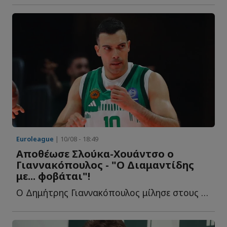
Euroleague
| 10/08 - 18:49
Αποθέωσε Σλούκα-Χουάντσο ο
Γιαννακόπουλος - "Ο Διαμαντίδης
με... φοβάται"!
Ο Δημήτρης Γιαννακόπουλος μίλησε στους Euro Insiders και μ...